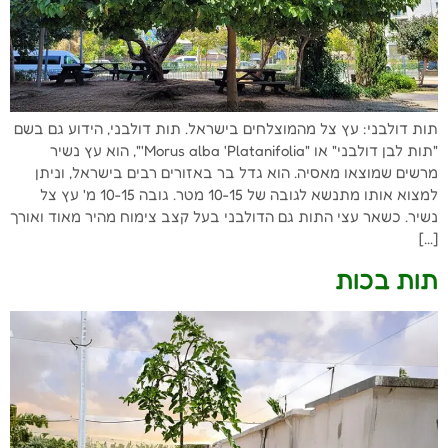
תות דולבני: עץ צל מהמוצלחים בישראל. תות דולבני, הידוע גם בשם
"תות לבן דולבני" או "Morus alba 'Platanifolia'", הוא עץ נשיר
מרשים שמוצאו מאסיה. הוא גדל בר באזורים רבים בישראל, וניתן
למצוא אותו מתנשא לגובה של 10-15 מטר. גובה 10-15 מ' עץ צל
נשיר. כשאר עצי התות גם הדולבני בעל קצב צימוח מהיר מאוד ואורך
[…]
תות בכות