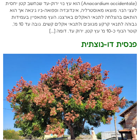
(Anacardium occidentale) הוא עץ נוי ירוק-עד שנחשב קטן יחסית
לעצי הנוי. מוצאו מאוסטרליה, אינדונזיה ופפואה-ניו גינאה אך הוא
הותאם בהצלחה לתנאי האקלים בארצנו. העץ מתאפיין בעמידות
גבוהה לתנאי קרקע מגוונים ולתנאי אקלים קשים. גובה עד 10 מ',
קוטר הנוף כ-10 מ' עץ קטן, ירוק עד. דומה […]
פנסית דו-נוצתית