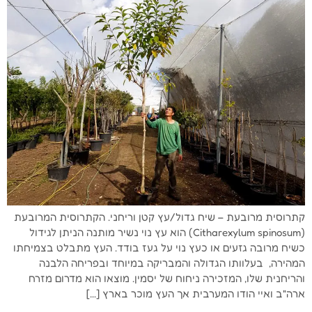
קתרוסית מרובעת – שיח גדול/עץ קטן וריחני. הקתרוסית המרובעת
(Citharexylum spinosum) הוא עץ נוי נשיר מותנה הניתן לגידול
כשיח מרובה גזעים או כעץ נוי על געז בודד. העץ מתבלט בצמיחתו
המהירה, בעלוותו הגדולה והמבריקה במיוחד ובפריחה הלבנה
והריחנית שלו, המזכירה ניחוח של יסמין. מוצאו הוא מדרום מזרח
ארה"ב ואיי הודו המערבית אך העץ מוכר בארץ […]