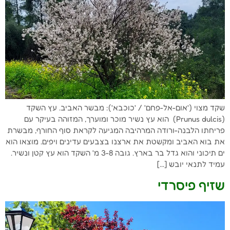
שקד מצוי ('אום-אל-פחם' / 'כוכבא'): מבשר האביב. עץ השקד
(Prunus dulcis) הוא עץ נשיר מוכר ומוערך, המזוהה בעיקר עם
פריחתו הלבנה-ורודה המרהיבה המגיעה לקראת סוף החורף, מבשרת
את בוא האביב ומקשטת את ארצנו בצבעים עדינים ויפים. מוצאו הוא
ים תיכוני והוא גדל בר בארץ. גובה 3-8 מ' השקד הוא עץ קטן ונשיר.
עמיד לתנאי יובש […]
שזיף פיסרדי