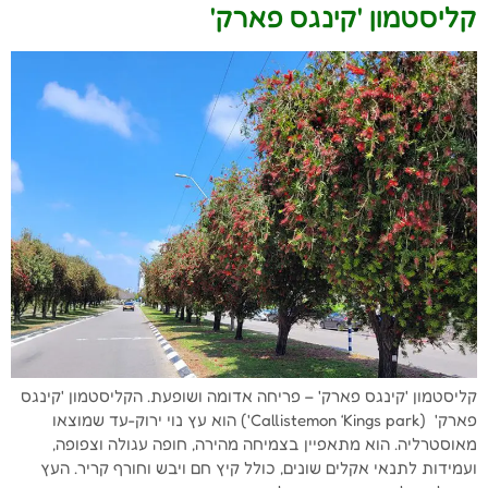
קליסטמון 'קינגס פארק'
קליסטמון 'קינגס פארק' – פריחה אדומה ושופעת. הקליסטמון 'קינגס
פארק' (Callistemon ‘Kings park') הוא עץ נוי ירוק-עד שמוצאו
מאוסטרליה. הוא מתאפיין בצמיחה מהירה, חופה עגולה וצפופה,
ועמידות לתנאי אקלים שונים, כולל קיץ חם ויבש וחורף קריר. העץ