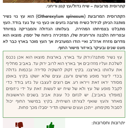
קתרוסית מרובעת – שיח גדול/עץ קטן וריחני.
הקתרוסית המרובעת (
Citharexylum spinosum
) הוא עץ נוי נשיר
מותנה הניתן לגידול כשיח מרובה גזעים או כעץ נוי על געז בודד. העץ
מתבלט בצמיחתו המהירה, בעלוותו הגדולה והמבריקה במיוחד
ובפריחה הלבנה והריחנית שלו, המזכירה ניחוח של יסמין. מוצאו הוא
מדרום מזרח ארה"ב ואיי הודו המערבית אך העץ מוכר בארץ כבר לא
מעט שנים ובעיקר באיזור מישור החוף.
עץ נשיר מותנה/ירוק עד בארץ. בארצות מוצאו הוא אכן נכנס
לשלכת ועליו מזהיבים אך בארץ הוא לרוב ירוק עד. באביב מחליף
את עלוותו בארצנו. בקיץ זקוק להשקיה סדירה ובכמות גדולה
בכדי ליצור מופע מרשים ורענן. עצים שלא יושקו בקיץ באופן
מסודר יראו זאת וייראו רע. אם רוצים לעצבו על גזע בודד כדי
לקבל מופע של עץ ולא של שיח יש לעשות זאת על ידי גיזומים
(מומלץ באביב). יש לגזום כל עונת אביב בשנים הראשונות
מאחר והעץ שואף לצורתו השיחית. בקיץ במישור החוף יכול
לסבול מקימחון. ייתכן ועצים שיושקו תדיר יסבלו מכך פחות.
יתרונות וחסרונות: