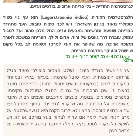
לגרסטרמיה ההודית – גלי פריחה ארוכים, בולטים ועזים.
הלגרסטרמיה ההודית (Lagerstroemia indica) הוא עץ נוי נשיר
פופולרי מאוד בגינון הישראלי, ויש לכך סיבות טובות. העץ מתהדר
בפריחה שופעת ומרשימה בצבעים עזים, החל מלבן טהור ועד לסגול
עמוק, עוברת דרך גוונים של ורוד, אדום ולילך. הפריחה נמשכת לאורך
תקופה ארוכה, מה שהופך את העץ למרכז תשומת לב בכל מקום
שיישתל ובעיקר בתקופת הפריחה.
גובה 6-8 מ', קוטר הנוף 3-4 מ'
עץ נוי נשיר בגודל בינוני ונשלט. כאמור פופולרי מאוד בגלל
פריחתו העוצמתית. העץ סובל מקימחון בעיקר בקיץ ובמיוחד
במקומות לחים (במקומות יבשים יסבול פחות). כדי לתת מענה
לבעיה זו ישנן הרכבות אך גם הן התגלו כסובלות מקימחון
במקרים מסוימים. בנוסף, בעצים מורכבים פעמים רבות הקנה
משתלטת על ההרכבה, מה שנקרא "חזירים" ובסוף מתקבל עץ
שהוא בחציו מורכב ובחציו לא. לרוב הקנה היא זו שמשתלטת על
מרב הנוף. קשה לומר אם עדיף לבחור בעץ מורכב או לא ויש
לשקול כל מקרה לגופו. בקיץ מומלץ לתגבר בהשקייה לשמירה על
מראה רענן.