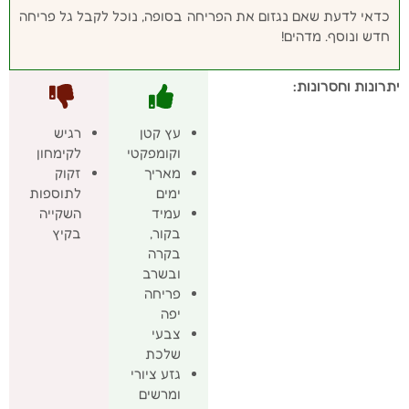
כדאי לדעת שאם נגזום את הפריחה בסופה, נוכל לקבל גל פריחה
חדש ונוסף. מדהים!
יתרונות וחסרונות:
עץ קטן
רגיש
וקומפקטי
לקימחון
מאריך
זקוק
ימים
לתוספות
עמיד
השקייה
בקור,
בקיץ
בקרה
ובשרב
פריחה
יפה
צבעי
שלכת
גזע ציורי
ומרשים