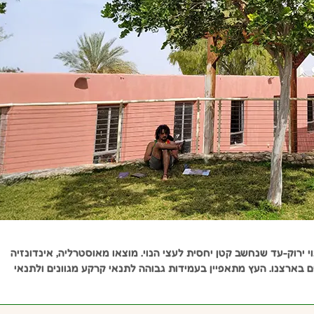
י (Anacardium occidentale) הוא עץ נוי ירוק-עד שנחשב קטן יחסית לעצי הנוי. מוצאו מאוסטרליה, אינדונזיה
 בארצנו. העץ מתאפיין בעמידות גבוהה לתנאי קרקע מגוונים ולתנאי