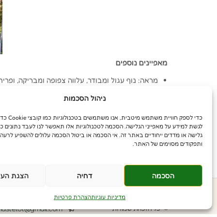
מאפיינים נוספים
מראה: נוף עגול ומבודר, עלווה צפופה ומבריקה, ופר
גודל: מגיע לגובה של כ-10 מטרים וקוטר נוף דומה.
ניהול הסכמות
קצב גידול: בינוני.
עמידות: עמיד בקו חוף שני, עמיד במים עומדים/ביצות,
כדי לספק חוויית משת
קרקע: מתאים למגוון רחב של סוגי קרקע, כולל קרקעות
לגשת למידע על מאפייני הגלישה. הסכמה לטכנולוגיות אלו תאפשר לנו לעבד נתונים כג
פרי: פריחה צהובה-כתומה באביב, המבשילה לפריחה
גלישה או מדדים ייחודיים באתר זה. אי הסכמה או ביטול הסכמה עלולים להשפיע לרעה 
ותפקודים מסוימים של האתר.
הסכמה
דחיה
הצגת העד
מדיניות עוגיות
הצהרת פרטיות
astelot@gmail.com
© כל הזכויות שמורות