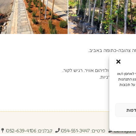
יחה צהובה-כתומה באביב.
 עמיד לחום ולזיהום אוויר. רגיש לקור.
מש מיטבית, אנו משתמשים בטכנולוגיות כמו קובצי Cookie כדי לאחסן ו/או
 מלוחות וגירניות.
ון התנהגות
 אדמדמה.
על תכונות
פות
benniganm
פרטיים: 054-551-3447
קבלנים: 052-639-4106