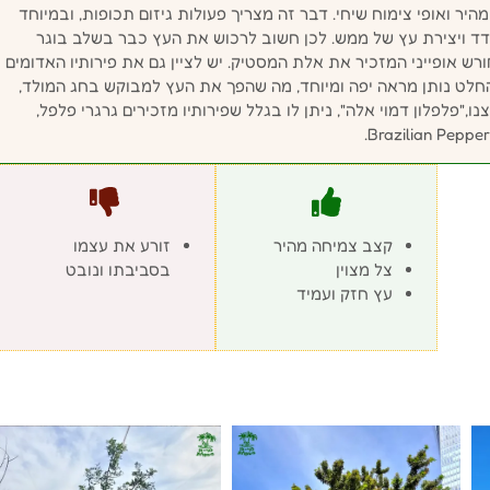
היר ואופי צימוח שיחי. דבר זה מצריך פעולות גיזום תכופות, ובמיוחד
דד ויצירת עץ של ממש. לכן חשוב לרכוש את העץ כבר בשלב בוגר
ורש אופייני המזכיר את אלת המסטיק. יש לציין גם את פירותיו האדומים
החלט נותן מראה יפה ומיוחד, מה שהפך את העץ למבוקש בחג המולד,
קרא Christmas Berry Tree. שמו בארצנו,"פלפלון דמוי אלה", ניתן לו בגלל שפירותיו מזכירים גרגרי פלפל,
קצב צמיחה מהיר
זורע את עצמו
צל מצוין
בסביבתו ונובט
עץ חזק ועמיד