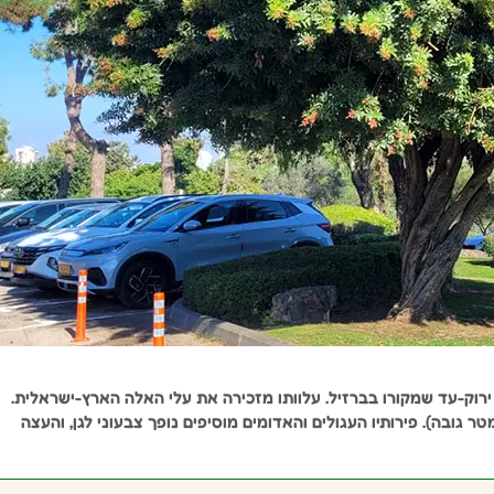
י ירוק-עד שמקורו בברזיל. עלוותו מזכירה את עלי האלה הארץ-ישראלית.
 גדל בקצב מהיר וכבוגר יספק צל מצוין (מגיע עד 8 מטר גובה). פירותיו העגולים והאדומים מוסיפים נופך צבעוני לגן, והעצה