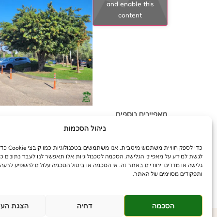
and enable this
content
מאפיינים נוספים
ניהול הסכמות
מראה: עלווה עשירה הדומה לאלה הארץ-ישראלית, פריח
עצה: העץ בעל עצה קשה וכהה, המשמשת לייצור רהיט
כדי לספק חוויית משת
רבייה: הפלפלון הוא עץ דו-ביתי, כלומר ישנם עצים זכ
לגשת למידע על מאפייני הגלישה. הסכמה לטכנולוגיות אלו תאפשר לנו לעבד נתונים כג
פירות: פירותיו מכילים זרעים רבים, המופצים על ידי
גלישה או מדדים ייחודיים באתר זה. אי הסכמה או ביטול הסכמה עלולים להשפיע לרעה 
ותפקודים מסוימים של האתר.
הסכמה
דחיה
הצגת העד