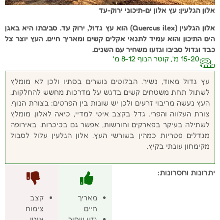
אלון הגלעין: עץ אלון ים-תיכוני ירוק-עד
אלון הגלעין (Quercus ilex) הוא עץ גדול, ירוק עד. סביבתו היא באגן
הים התיכון והוא עמיד לתנאי אקלים קשים ומאריך חיים. העץ יוצר צל
כבד וגדול סביבו וגזעו משחיר עם השנים.
15-20 מ', קוטר הנוף 8-12 מ'
עץ גדול מאוד, נשיר. הבלוטים נושרים בסתיו ולכן לא מומלץ
לשתול תחת משטחים קשים בדגש על מדרכות מחשש להחלקות.
העץ נעשה מריבוי זרעים ולכן יש שונות בין הפרטים: בצורת הנוף,
צורת העלווה והפרי. גדל בקצב איטי למדיי, כיאה לאלון. מומלץ
לשתילה בעיקר בפארקים וחורשות, אפשר גם בכיכרות. באירופה
מגדלים פטריות כמהין בשורשי העץ. אלון הגלעין עלול לסבול
מקימחון עונתי בקיץ.
יתרונות וחסרונות:
מאריך
קצב
חיים
צימוח
גזע שחור
איטי