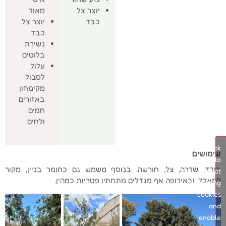
יוצר צל
מאוד
כבד
יוצר צל
כבד
נשירת
בלוטים
עלול
לסבול
מקימחון
באזורים
חמים
ולחים
Click
שימושים
to
בודד, שדרה, צל, חורשה. בנוסף משמש גם כחומר בניין, מקור
accept
למאכל, ובאירופה אף מגדלים מתחתיו פטריות כמהין.
marketing
cookies
and
enable