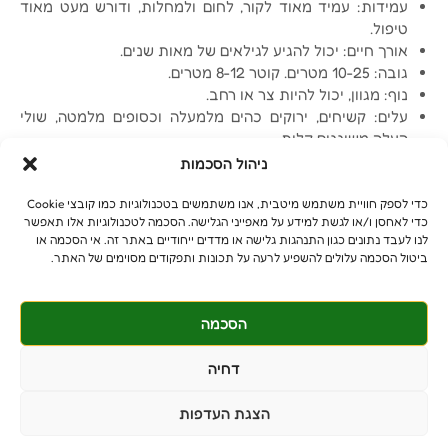
עמידות: עמיד מאוד לקור, לחום ולמחלות, ודורש מעט מאוד
טיפול.
אורך חיים: יכול להגיע לגילאים של מאות שנים.
גובה: 10-25 מטרים. קוטר 8-12 מטרים.
נוף: מגוון, יכול להיות צר או רחב.
עלים: קשיחים, ירוקים כהים מלמעלה וכסופים מלמטה, שולי
העלה משוננים קלות.
פרחים: ירקרקים ואינם בולטים, מואבקים על ידי הרוח.
ניהול הסכמות
פרי: בלוט חום, יושב בתוך ספלול קוצני.
כדי לספק חוויית משתמש מיטבית, אנו משתמשים בטכנולוגיות כמו קובצי Cookie
כדי לאחסן ו/או לגשת למידע על מאפייני הגלישה. הסכמה לטכנולוגיות אלו תאפשר
לנו לעבד נתונים כגון התנהגות גלישה או מדדים ייחודיים באתר זה. אי הסכמה או
ביטול הסכמה עלולים להשפיע לרעה על תכונות ותפקודים מסוימים של האתר.
הסכמה
© כל הזכויות שמורות
benniganmastelot@gmail.com
דחיה
פרטיים - 054-551-3447
הצגת העדפות
קבלנים - 052-639-4106
מושב צרופה