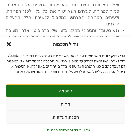
ואילו באזורים חמים יותר הוא יעבור החלפת עלים באביב,
סמוך לפריחה. לעיתים העץ ישיר את כל עליו לפני הפריחה,
ולעיתים הפריחה תתרחש במקביל לנשירת חלק מהעלים
הישנים.
גזע מעובה וחסכוני במים: גזעו של ברכיכיטון אדרי מעובה
וירוק, ובעצים בוגרים עשוי להפוך לחום. הוא מכיל מים רבים מה
שמאפשר לעץ לשרוד גם בתקופות יובש ולכן נחשב לחסכוני
ניהול הסכמות
במים.
כדי לספק חוויית משתמש מיטבית, אנו משתמשים בטכנולוגיות כמו קובצי Cookie
כדי לאחסן ו/או לגשת למידע על מאפייני הגלישה. הסכמה לטכנולוגיות אלו תאפשר
לנו לעבד נתונים כגון התנהגות גלישה או מדדים ייחודיים באתר זה. אי הסכמה או
ביטול הסכמה עלולים להשפיע לרעה על תכונות ותפקודים מסוימים של האתר.
הסכמה
© כל הזכויות שמורות
benniganmastelot@gmail.com
דחיה
פרטיים - 054-551-3447
הצגת העדפות
קבלנים - 052-639-4106
מושב צרופה
מדיניות עוגיות
הצהרת פרטיות
PushUp | Digital Marketing