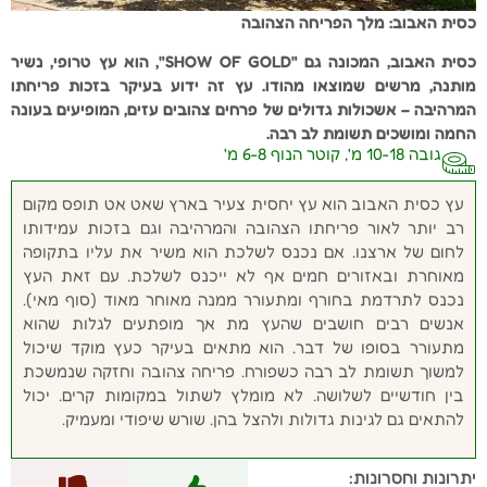
כסית האבוב: מלך הפריחה הצהובה
כסית האבוב, המכונה גם "SHOW OF GOLD", הוא עץ טרופי, נשיר
מותנה, מרשים שמוצאו מהודו. עץ זה ידוע בעיקר בזכות פריחתו
המרהיבה – אשכולות גדולים של פרחים צהובים עזים, המופיעים בעונה
החמה ומושכים תשומת לב רבה.
גובה 10-18 מ', קוטר הנוף 6-8 מ'
עץ כסית האבוב הוא עץ יחסית צעיר בארץ שאט אט תופס מקום
רב יותר לאור פריחתו הצהובה והמרהיבה וגם בזכות עמידותו
לחום של ארצנו. אם נכנס לשלכת הוא משיר את עליו בתקופה
מאוחרת ובאזורים חמים אף לא ייכנס לשלכת. עם זאת העץ
נכנס לתרדמת בחורף ומתעורר ממנה מאוחר מאוד (סוף מאי).
אנשים רבים חושבים שהעץ מת אך מופתעים לגלות שהוא
מתעורר בסופו של דבר. הוא מתאים בעיקר כעץ מוקד שיכול
למשוך תשומת לב רבה כשפורח. פריחה צהובה וחזקה שנמשכת
בין חודשיים לשלושה. לא מומלץ לשתול במקומות קרים. יכול
להתאים גם לגינות גדולות ולהצל בהן. שורש שיפודי ומעמיק.
יתרונות וחסרונות: