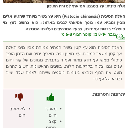
אלה סינית: עץ בסגנון אסיאתי למזרח התיכון
האלה הסינית (Pistacia chinensis) היא עץ נשיר מיוחד שהגיע אלינו
מסין ומביא עמו נופך אסיאתי לגנים בארצנו. הוא נחשב לעץ נוי
פופולרי בזכות עמידותו, צבעיו המרהיבים ועלוותו המנוצה.
גובה 8-14 מ', קוטר הנוף 6-8 מ'
האלה הסינית הוא עץ קטן, נשיר. המהיר צמיחה מבין מיני האלה
אך קטן משאר המינים. עץ מצוין ויפה, מאריך ימים ועם הזמן הופך
פיסולי ממש. עץ חזק מאוד ועמיד בתנאים מגוונים של קור וחום
עזים וגם יצליח בקרקעות דלות. בשנים הראשונות חשוב להרים
מעט את הנוף ולבצע גיזומים נוספים שייתנו לצמח שלד יציב
ובריא של עץ נוי.
יתרונות וחסרונות:
מאריך
לא אוהב
חיים
חום
קצב
צימוח