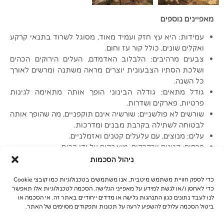
מאפיינים נוספים
עמידות: היא עץ חזק ועמיד מאוד, מסוגל לשרוד בתנאי קרקע
ואקלים שונים, כולל קור עז וחום.
צבעים מרהיבים: הלבלוב האדמדם, העלים הירוקים הכהים
ושלכת הסתיו הצבעונית יוצרים מראה משתנה ומרשים לאורך
כל השנה.
גודל מתאים: גודלה הבינוני הופך אותה מתאימה לגינות
פרטיות, פארקים ושדרות.
שורשים לא פולשניים: שורשיה אינם תוקפניים, מה שהופך אותה
לבטוחה לשתילה בקרבת מבנים ומדרכות.
עלים: מנוצים, עם עלעלים קטנים ואזמלניים.
פרחים: קטנים וירקרקים, מואבקים על ידי הרוח.
פרי: קטן, אדמדם ומכחיל בהבשלה.
ניהול הסכמות
גזע: יחיד, עם קליפה אפורה סדוקה.
כדי לספק חוויית משתמש מיטבית, אנו משתמשים בטכנולוגיות כמו קובצי Cookie
כדי לאחסן ו/או לגשת למידע על מאפייני הגלישה. הסכמה לטכנולוגיות אלו תאפשר
לנו לעבד נתונים כגון התנהגות גלישה או מדדים ייחודיים באתר זה. אי הסכמה או
ביטול הסכמה עלולים להשפיע לרעה על תכונות ותפקודים מסוימים של האתר.