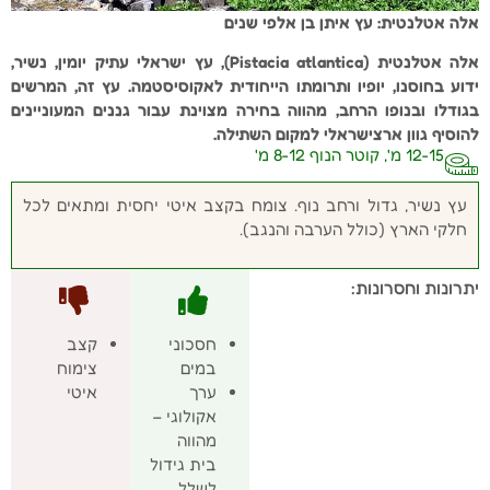
אלה אטלנטית: עץ איתן בן אלפי שנים
אלה אטלנטית (Pistacia atlantica), עץ ישראלי עתיק יומין, נשיר,
ידוע בחוסנו, יופיו ותרומתו הייחודית לאקוסיסטמה. עץ זה, המרשים
בגודלו ובנופו הרחב, מהווה בחירה מצוינת עבור גננים המעוניינים
להוסיף גוון ארצישראלי למקום השתילה.
12-15 מ', קוטר הנוף 8-12 מ'
עץ נשיר, גדול ורחב נוף. צומח בקצב איטי יחסית ומתאים לכל
חלקי הארץ (כולל הערבה והנגב).
יתרונות וחסרונות:
חסכוני
קצב
במים
צימוח
ערך
איטי
אקולוגי –
מהווה
בית גידול
לשלל