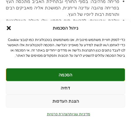
פריחה מרהיבה: בסוף החורף ובתחילת האביב מתכסה העץ
בפריחה צהובה עדינה וריחנית, המושכת אליה מאביקים רבים
ותורמת רבות ליופיו של העץ.
שלכת צבעונית: לקראת סוף הסתיו, עלי האלה האטלנטית
צובעים את הנוף בגוונים אדומים מרהיבים, ויוצרים מראה עוצר
ניהול הסכמות
נשימה.
כדי לספק חוויית משתמש מיטבית, אנו משתמשים בטכנולוגיות כמו קובצי Cookie
כדי לאחסן ו/או לגשת למידע על מאפייני הגלישה. הסכמה לטכנולוגיות אלו תאפשר
לנו לעבד נתונים כגון התנהגות גלישה או מדדים ייחודיים באתר זה. אי הסכמה או
ביטול הסכמה עלולים להשפיע לרעה על תכונות ותפקודים מסוימים של האתר.
הסכמה
© כל הזכויות שמורות
benniganmastelot@gmail.com
דחיה
פרטיים - 054-551-3447
הצגת העדפות
קבלנים - 052-639-4106
מושב צרופה
מדיניות עוגיות
הצהרת פרטיות
PushUp | Digital Marketing