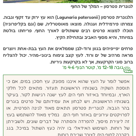
לגונרית פטרסון – המלך של החוף
הלגונרית פטרסון (Lagunaria patersonii) הוא עץ ירוק עד זקוף וגבוה.
צמרתו פירמידלית ועגולה. מוצאו מאוסטרליה, שם (וגם בקליפרוניה)
תוכלו למצוא פרטים רבים ששתולים לאורך החוף. פריחתו בולטת
במיוחד, והיא מסוף האביב ובתחילת הקיץ.
פרחים יפייפיהים בגוון ורוד-לבן שממלאים את העץ בבת-אחת ויוצרים
מראה מרהיב של ים ורוד. לעץ קצב צימוח בינוני-מהיר. יכול להצליח
ברוב סוגי הקרקעות, אך לא בקרקעות גיריות.
גובה 12-18 מ', קוטר הנוף 4-6 מ'
אפשר לומר על העץ שהוא איננו מפונק. עץ חסכן במים, אם כי
תוספת השקיה בשנותיו הראשונות תעזור. מתאים לכל חלקי
הארץ, ובמיוחד באיזור חוף הים. לעץ ישנה רגישות לקור, בעיקר
בשנותיו הראשונות, ויש לבחון את עמידותם של פרטים בוגרים
בהר הגבוה. לגונריית פטרסון תתאים מאוד לגינה הפרטית, או
לפרויקטים עירוניים באזור חוף הים. נמליץ מאוד להשתמש בעץ
זה ליצירת מיסוך, להפרדה והסתרה של דברים שונים, ולשבירתן
של רוחות. השימוש האידאלי בו יהיה כעץ השתול במיכל, בגג
בקרבה לחוף הים, לצורך שבירת רוחות.