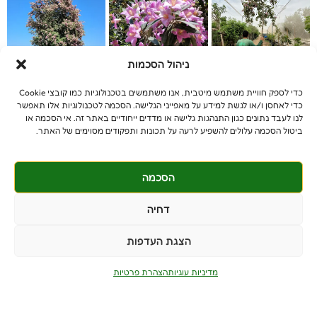
ניהול הסכמות
כדי לספק חוויית משתמש מיטבית, אנו משתמשים בטכנולוגיות כמו קובצי Cookie
כדי לאחסן ו/או לגשת למידע על מאפייני הגלישה. הסכמה לטכנולוגיות אלו תאפשר
לנו לעבד נתונים כגון התנהגות גלישה או מדדים ייחודיים באתר זה. אי הסכמה או
ביטול הסכמה עלולים להשפיע לרעה על תכונות ותפקודים מסוימים של האתר.
הסכמה
© כל הזכויות שמורות
benniganmastelot@gmail.com
דחיה
פרטיים - 054-551-3447
הצגת העדפות
קבלנים - 052-639-4106
מושב צרופה
מדיניות עוגיות
הצהרת פרטיות
PushUp | Digital Marketing