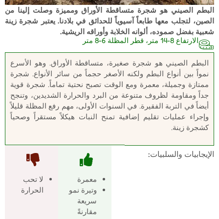
البطم الصيني هو شجرة متساقطة الأوراق ومميزة وصلت إلينا من
الصين، لتجلب معها طابعاً آسيوياً للحدائق في بلادنا. يعتبر شجرة زينة
شعبية بفضل صموده، ألوانه الخلابة وأوراقه الريشية.
الارتفاع 8-14 متر، قطر المظلة 6-8 متر
البطم الصيني هو شجرة صغيرة، متساقطة الأوراق. وهو الأسرع
نمواً بين أنواع البطم ولكنه الأصغر حجماً من سائر الأنواع. شجرة
ممتازة وجميلة، معمرة ومع الوقت تصبح نحتية تماماً. شجرة قوية
جداً ومقاومة لظروف متنوعة من البرد والحرارة الشديدين، وتنجح
أيضاً في التربة الفقيرة. في السنوات الأولى، مهم رفع المظلة قليلاً
وإجراء عمليات تقليم إضافية تمنح النبات هيكلاً مستقراً وصحياً
كشجرة زينة.
الإيجابيات والسلبيات:
معمرة
لا تحب
وتيرة نمو
الحرارة
سريعة
مقارنةً