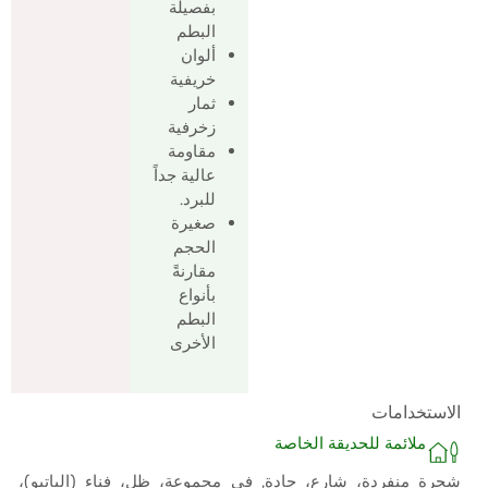
بفصيلة
البطم
ألوان
خريفية
ثمار
زخرفية
مقاومة
عالية جداً
للبرد.
صغيرة
الحجم
مقارنةً
بأنواع
البطم
الأخرى
الاستخدامات
ملائمة للحديقة الخاصة
شجرة منفردة، شارع، جادة, في مجموعة، ظل، فناء (الباتيو)،