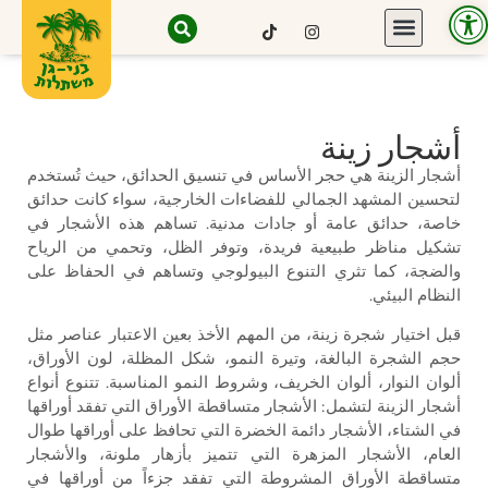
Open toolbar
أشجار زينة
أشجار الزينة هي حجر الأساس في تنسيق الحدائق، حيث تُستخدم
لتحسين المشهد الجمالي للفضاءات الخارجية، سواء كانت حدائق
خاصة، حدائق عامة أو جادات مدنية. تساهم هذه الأشجار في
تشكيل مناظر طبيعية فريدة، وتوفر الظل، وتحمي من الرياح
والضجة، كما تثري التنوع البيولوجي وتساهم في الحفاظ على
النظام البيئي.
قبل اختيار شجرة زينة، من المهم الأخذ بعين الاعتبار عناصر مثل
حجم الشجرة البالغة، وتيرة النمو، شكل المظلة، لون الأوراق،
ألوان النوار، ألوان الخريف، وشروط النمو المناسبة. تتنوع أنواع
أشجار الزينة لتشمل: الأشجار متساقطة الأوراق التي تفقد أوراقها
في الشتاء، الأشجار دائمة الخضرة التي تحافظ على أوراقها طوال
العام، الأشجار المزهرة التي تتميز بأزهار ملونة، والأشجار
متساقطة الأوراق المشروطة التي تفقد جزءاً من أوراقها في