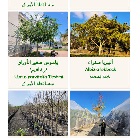
متساقطة الأوراق
ألبيزيا صفراء
أولموس صغير الأوراق
Albizia lebbeck
‘رشافيم’
شبه نفضية
Ulmus parvifolia 'Reshmi'
متساقطة الأوراق