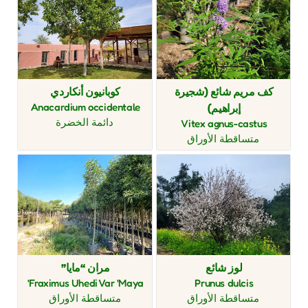
كف مريم شائع (شجيرة
كوبانيون أنكاردي
Anacardium occidentale
إبراهيم)
دائمة الخضرة
Vitex agnus-castus
متساقطة الأوراق
لوز شائع
مران “مايا”
Fraximus Uhedi Var 'Maya'
Prunus dulcis
متساقطة الأوراق
متساقطة الأوراق