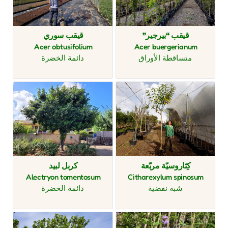
قيقب “بيرجير”
قيقب سوري
Acer obtusifolium
Acer buergerianum
متساقطة الأوراق
دائمة الخضرة
كِثاروسيّة مربّعة
كربل لبيد
Alectryon tomentosum
Citharexylum spinosum
شبه نفضية
دائمة الخضرة