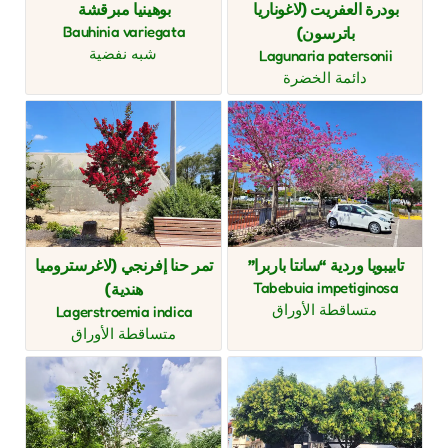
بودرة العفريت (لاغوناريا
بوهينيا مبرقشة
Bauhinia variegata
باترسون)
شبه نفضية
Lagunaria patersonii
دائمة الخضرة
تابيبويا وردية “سانتا باربرا”
تمر حنا إفرنجي (لاغرستروميا
Tabebuia impetiginosa
هندية)
متساقطة الأوراق
Lagerstroemia indica
متساقطة الأوراق