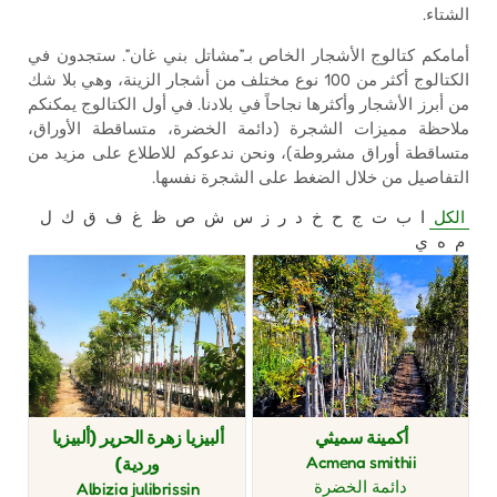
الشتاء.
أمامكم كتالوج الأشجار الخاص بـ”مشاتل بني غان”. ستجدون في
الكتالوج أكثر من 100 نوع مختلف من أشجار الزينة، وهي بلا شك
من أبرز الأشجار وأكثرها نجاحاً في بلادنا. في أول الكتالوج يمكنكم
ملاحظة مميزات الشجرة (دائمة الخضرة، متساقطة الأوراق،
متساقطة أوراق مشروطة)، ونحن ندعوكم للاطلاع على مزيد من
التفاصيل من خلال الضغط على الشجرة نفسها.
الكل
ا
ب
ت
ج
ح
خ
د
ر
ز
س
ش
ص
ظ
غ
ف
ق
ك
ل
م
ه
ي
أكمينة سميثي
ألبيزيا زهرة الحرير (ألبيزيا
Acmena smithii
وردية)
دائمة الخضرة
Albizia julibrissin