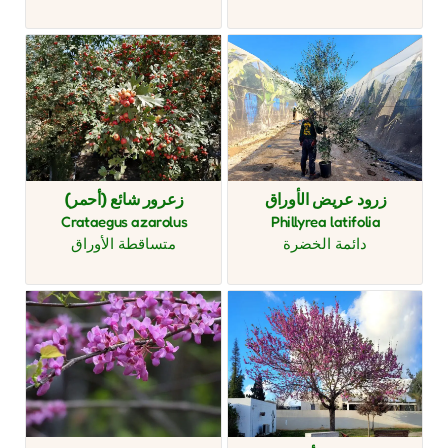
زرود عريض الأوراق
زعرور شائع (أحمر)
Crataegus azarolus
Phillyrea latifolia
دائمة الخضرة
متساقطة الأوراق