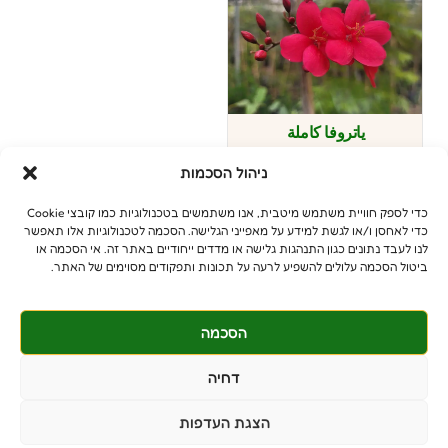
ياتروفا كاملة
Jatropha integerrima
ניהול הסכמות
شبه نفضية
כדי לספק חוויית משתמש מיטבית, אנו משתמשים בטכנולוגיות כמו קובצי Cookie
כדי לאחסן ו/או לגשת למידע על מאפייני הגלישה. הסכמה לטכנולוגיות אלו תאפשר
לנו לעבד נתונים כגון התנהגות גלישה או מדדים ייחודיים באתר זה. אי הסכמה או
ביטול הסכמה עלולים להשפיע לרעה על תכונות ותפקודים מסוימים של האתר.
הסכמה
© جميع الحقوق محفوظة
דחיה
benniganmastelot@gmail.com
الزبائن الخصوصيون - 5513447-054
הצגת העדפות
المقاولون - 6394106-052