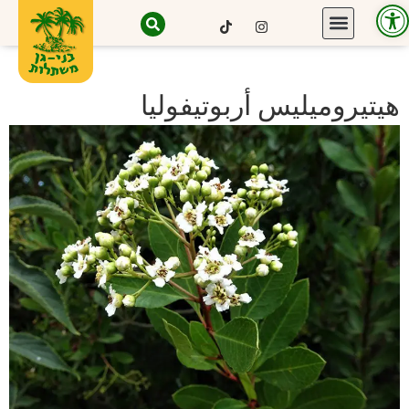
Open toolbar
هيتيروميليس أربوتيفوليا