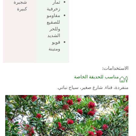
ثمار
شجيرة
زخرفية
كبيرة
مقاومو
للصقيع
وللحر
الشديد
قويو
ومتينة
الاستخدامات:
مناسب للحديقة الخاصة
منفردة، فناء. شارع صغير، سياج نباتي.