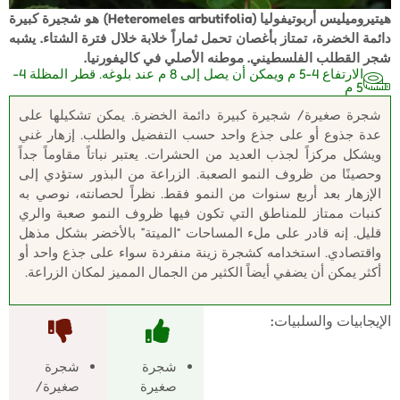
هيتيروميليس أربوتيفوليا (Heteromeles arbutifolia) هو شجيرة كبيرة
دائمة الخضرة، تمتاز بأغصان تحمل ثماراً خلابة خلال فترة الشتاء. يشبه
شجر القطلب الفلسطيني. موطنه الأصلي في كاليفورنيا.
الارتفاع 4-5 م ويمكن أن يصل إلى 8 م عند بلوغه. قطر المظلة 4-
5 م
شجرة صغيرة/ شجيرة كبيرة دائمة الخضرة. يمكن تشكيلها على
عدة جذوع أو على جذع واحد حسب التفضيل والطلب. إزهار غني
ويشكل مركزاً لجذب العديد من الحشرات. يعتبر نباتاً مقاوماً جداً
وحصينًا من ظروف النمو الصعبة. الزراعة من البذور ستؤدي إلى
الإزهار بعد أربع سنوات من النمو فقط. نظراً لحصانته، نوصي به
كنبات ممتاز للمناطق التي تكون فيها ظروف النمو صعبة والري
قليل. إنه قادر على ملء المساحات “الميتة” بالأخضر بشكل مذهل
واقتصادي. استخدامه كشجرة زينة منفردة سواء على جذع واحد أو
أكثر يمكن أن يضفي أيضاً الكثير من الجمال المميز لمكان الزراعة.
الإيجابيات والسلبيات:
شجرة
شجرة
صغيرة
صغيرة/