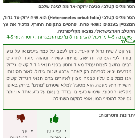
הטרומליס קטלבי: פנינה ירוקה-אדומה לגינה שלכם
הטרומליס קטלבי (Heteromeles arbutifolia) הוא שיח ירוק-עד גדול,
המצטיין בענפים נושאי פרות יפהפיים בתקופת החורף. מזכיר את עץ
הקטלב הארצישראלי. מוצאו מקליפורניה.
גובה 4-5 מ' ויכול להגיע עד 8 מ' עם התבגרותו. קוטר הנוף 4-5
מ'
עץ קטן/ שיח גדול ירוק-עד. ניתן לעצב על כמה גזעים או על גזע
בודד לפי העדפה ודרישה. פריחה עשירה ומהווה מוקד לחרקים
רבים. נחשב לצמח עמיד מאוד וחסון בפני תנאי גידול קשים. גידול
מזרעים יביא לפריחה רק לאחר ארבע שנות גידול. לאור חסינותו
אנו ממליצים עליו כצמח מצוין לאזורים בהם תנאי הגידול קשים
והשקיה היא מעטה. הוא מסוגל למלא שטחים "מתים" בירוק באופן
מפליא וחסכוני. שימוש כעץ נוי בודד בין אם על גזע אחד או יותר
גם יוכל להוסיף המון אופי למקום השתילה.
יתרונות וחסרונות:
עץ קטן
עץ
פירות
קטן/שיח