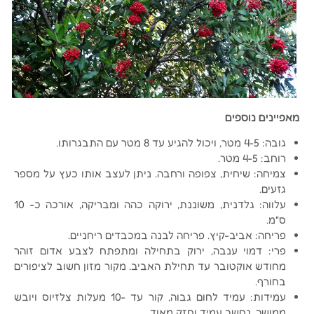
מאפיינים נוספים
גובה: 4-5 מטר, ויכול להגיע עד 8 מטר עם התבגרותו.
רוחב: 4-5 מטר.
צמיחה: שיחית, צפופה ורחבה. ניתן לעצב אותו כעץ על מספר
גזעים.
עלווה: גלדנית, משוננת, ירוקה כהה ומבריקה, אורכה כ- 10
ס"מ.
פריחה: אביב-קיץ. פריחה לבנה במכבדים ריחניים.
פרי: דמוי ענבה, ירוק בתחילה ומתפתח לצבע אדום זוהר
מחודש אוקטובר עד תחילת האביב. מקור מזון חשוב לציפורים
בחורף.
עמידות: עמיד לחום גבוה, קור עד -10 מעלות צלזיוס ויובש
ממושך. נחשב עמיד וחזק מאוד.