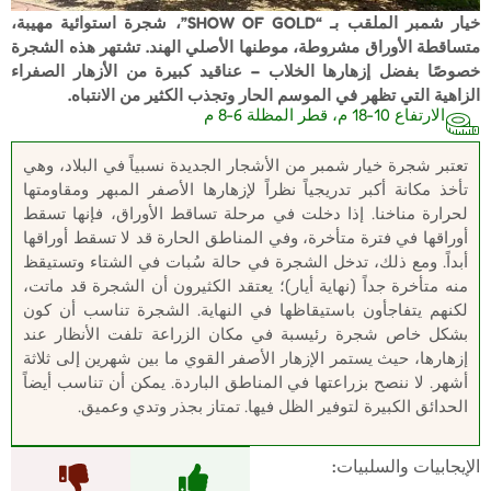
خيار شمبر الملقب بـ “SHOW OF GOLD”، شجرة استوائية مهيبة،
متساقطة الأوراق مشروطة، موطنها الأصلي الهند. تشتهر هذه الشجرة
خصوصًا بفضل إزهارها الخلاب – عناقيد كبيرة من الأزهار الصفراء
الزاهية التي تظهر في الموسم الحار وتجذب الكثير من الانتباه.
الارتفاع 10-18 م، قطر المظلة 6-8 م
تعتبر شجرة خيار شمبر من الأشجار الجديدة نسبياً في البلاد، وهي
تأخذ مكانة أكبر تدريجياً نظراً لإزهارها الأصفر المبهر ومقاومتها
لحرارة مناخنا. إذا دخلت في مرحلة تساقط الأوراق، فإنها تسقط
أوراقها في فترة متأخرة، وفي المناطق الحارة قد لا تسقط أوراقها
أبداً. ومع ذلك، تدخل الشجرة في حالة سُبات في الشتاء وتستيقظ
منه متأخرة جداً (نهاية أيار)؛ يعتقد الكثيرون أن الشجرة قد ماتت،
لكنهم يتفاجأون باستيقاظها في النهاية. الشجرة تناسب أن كون
بشكل خاص شجرة رئيسبة في مكان الزراعة تلفت الأنظار عند
إزهارها، حيث يستمر الإزهار الأصفر القوي ما بين شهرين إلى ثلاثة
أشهر. لا ننصح بزراعتها في المناطق الباردة. يمكن أن تناسب أيضاً
الحدائق الكبيرة لتوفير الظل فيها. تمتاز بجذر وتدي وعميق.
الإيجابيات والسلبيات: