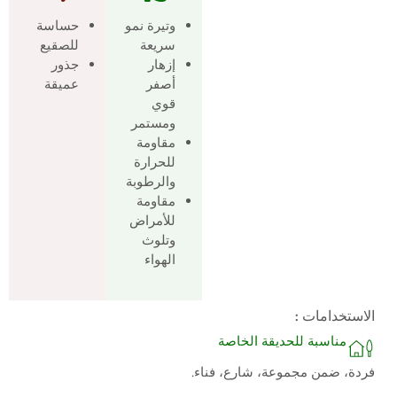
وتيرة نمو
حساسة
سريعة
للصقيع
إزهار
جذور
أصفر
عميقة
قوي
ومستمر
مقاومة
للحرارة
والرطوبة
مقاومة
للأمراض
وتلوث
الهواء
الاستخدامات :
مناسبة للحديقة الخاصة
فردة، ضمن مجموعة، شارع، فناء.