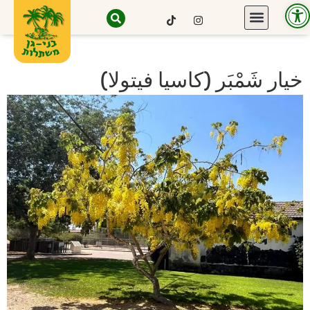
Open toolbar
خيار شَمْبَر (كاسيا فيتولا)