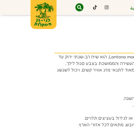
ة
לנטנה לילכית, ששמה המדעי הוא Lantana montevidensis, הוא שיח רב-שנתי ירוק עד
העשירה והממושכת בצבע סגול לילך,
וד לתנאי מזג אוויר קשים, ויכול לשגשג
השנה.
 לגידול בעציצים תלויים.
ובש, מתאים לכל אזורי הארץ.