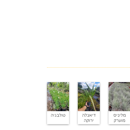
מליניס
דיאנלה
טולבגיה
מוערק
ירוקה