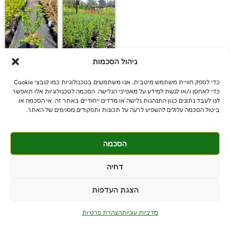
ניהול הסכמות
רוזמרין בלו לגון
פלפלון סיני
כדי לספק חוויית משתמש מיטבית, אנו משתמשים בטכנולוגיות כמו קובצי Cookie
כדי לאחסן ו/או לגשת למידע על מאפייני הגלישה. הסכמה לטכנולוגיות אלו תאפשר
לנו לעבד נתונים כגון התנהגות גלישה או מדדים ייחודיים באתר זה. אי הסכמה או
ביטול הסכמה עלולים להשפיע לרעה על תכונות ותפקודים מסוימים של האתר.
הסכמה
© כל הזכויות שמורות
benniganmastelot@gmail.com
דחיה
פרטיים - 054-551-3447
הצגת העדפות
קבלנים - 052-639-4106
מושב צרופה
מדיניות עוגיות
הצהרת פרטיות
PushUp | Digital Marketing