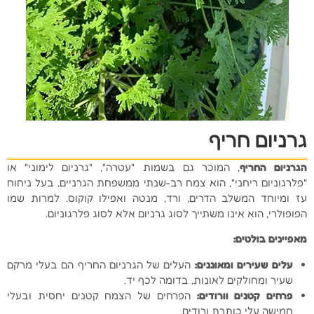
גרניום חריף
הגרניום החריף
, המוכר גם בשמות "עטרה", "גרניום לימוני" או
"פלרגוניום ריחני", הוא צמח רב-שנתי ממשפחת הגרניים, בעל ניחוח
עז ומיוחד המשלב הדרים, ורד, מנטה ואפילו קוקוס. למרות שמו
הפופולרי, הוא אינו משתייך לסוג גרניום אלא לסוג פלרגוניום.
מאפיינים בולטים
:
עלים שעירים ומאוננים
:
העלים של הגרניום החריף הם בעלי מרקם
שעיר ומחולקים לאונות, בדומה לכף יד.
פרחים קטנים וורודים
:
הפרחים של הצמח קטנים יחסית ובעלי
חמישה עלי כותרת ורודים.