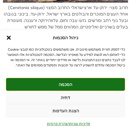
חרוב מצוי: ירוק-עד ארצישראלי החרוב המצוי (Ceratonia siliqua)
אחד העצים המוכרים והבולטים בארץ ישראל, ירוק-עד, בינוני בגובהו
ובעל נוף רחב ומרשים. גזעו עבה וחום, עלווהירוקה ורעננה, מעוטרת
בעלים בשרניים ואליפטיים, המהווים סמל של ממש לחורש
הארצישראלי. גובה 6-12 מ', קוטר הנוף 7-12 מ' עץ ירוק עד. חשוב
ניהול הסכמות
לציין שעץ החרוב רגיש למזיקי שלד ולרקבונות. לכן, […]
כדי לספק חוויית משתמש מיטבית, אנו משתמשים בטכנולוגיות כמו קובצי Cookie
כדי לאחסן ו/או לגשת למידע על מאפייני הגלישה. הסכמה לטכנולוגיות אלו תאפשר
לנו לעבד נתונים כגון התנהגות גלישה או מדדים ייחודיים באתר זה. אי הסכמה או
ביטול הסכמה עלולים להשפיע לרעה על תכונות ותפקודים מסוימים של האתר.
© כל הזכויות שמורות
benniganmastelot@gmail.com
פרטיים - 054-551-3447
הסכמה
קבלנים - 052-639-4106
דחיה
מושב צרופה
PushUp | Digital Marketing
הצגת העדפות
מדיניות עוגיות
הצהרת פרטיות