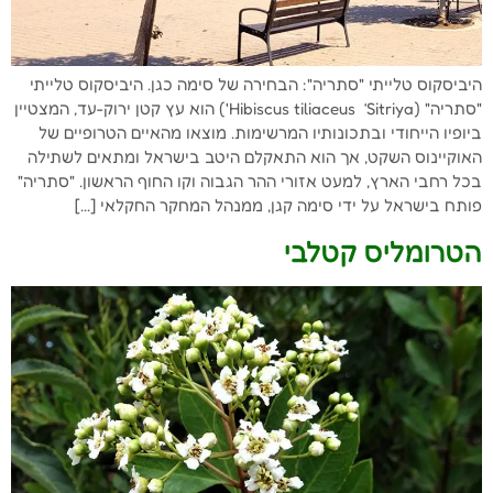
היביסקוס טלייתי "סתריה": הבחירה של סימה כגן. היביסקוס טלייתי
"סתריה" (Hibiscus tiliaceus ‘Sitriya') הוא עץ קטן ירוק-עד, המצטיין
ביופיו הייחודי ובתכונותיו המרשימות. מוצאו מהאיים הטרופיים של
האוקיינוס השקט, אך הוא התאקלם היטב בישראל ומתאים לשתילה
בכל רחבי הארץ, למעט אזורי ההר הגבוה וקו החוף הראשון. "סתריה"
פותח בישראל על ידי סימה קגן, ממנהל המחקר החקלאי […]
הטרומליס קטלבי