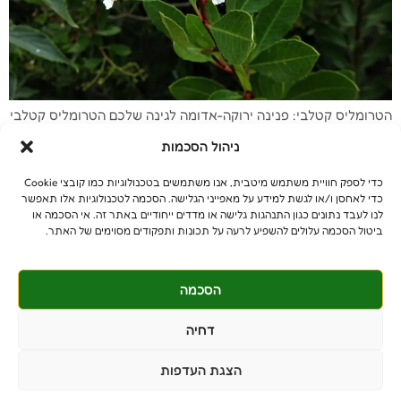
הטרומליס קטלבי: פנינה ירוקה-אדומה לגינה שלכם הטרומליס קטלבי
(Heteromeles arbutifolia) הוא שיח ירוק-עד גדול, המצטיין בענפים
ניהול הסכמות
נושאי פרות יפהפיים בתקופת החורף. מזכיר את עץ הקטלב
הארצישראלי. מוצאו מקליפורניה. גובה 4-5 מ' ויכול להגיע עד 8 מ' עם
כדי לספק חוויית משתמש מיטבית, אנו משתמשים בטכנולוגיות כמו קובצי Cookie
התבגרותו. קוטר הנוף 4-5 מ' עץ קטן/ שיח גדול ירוק-עד. ניתן לעצב
כדי לאחסן ו/או לגשת למידע על מאפייני הגלישה. הסכמה לטכנולוגיות אלו תאפשר
על כמה גזעים או על גזע […]
לנו לעבד נתונים כגון התנהגות גלישה או מדדים ייחודיים באתר זה. אי הסכמה או
ביטול הסכמה עלולים להשפיע לרעה על תכונות ותפקודים מסוימים של האתר.
הסכמה
© כל הזכויות שמורות
benniganmastelot@gmail.com
דחיה
פרטיים - 054-551-3447
הצגת העדפות
קבלנים - 052-639-4106
מושב צרופה