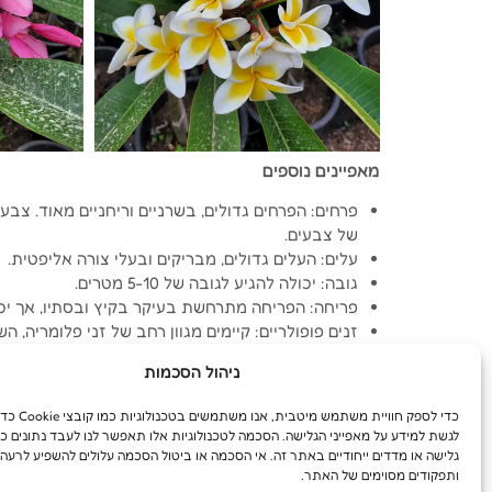
מאפיינים נוספים
פרחים: הפרחים גדולים, בשרניים וריחניים מאוד. צבעם
של צבעים.
עלים: העלים גדולים, מבריקים ובעלי צורה אליפטית.
גובה: יכולה להגיע לגובה של 5-10 מטרים.
פריחה: הפריחה מתרחשת בעיקר בקיץ ובסתיו, אך יכו
זנים פופולריים: קיימים מגוון רחב של זני פלומריה, 
ביותר כוללים:
ניהול הסכמות
פלומריה לבנה: זן קלאסי עם פרחים לבנים גדולים ומר
פלומריה ורודה: זן עם פרחים ורודים עדינים או עזים.
כדי לספק חוויית משת
פלומריה צהובה: זן עם פרחים צהובים בהירים או כהים
לגשת למידע על מאפייני הגלישה. הסכמה לטכנולוגיות אלו תאפשר לנו לעבד נתונים כג
פלומריה דו-צבעונית (פונץ בננה): זנים עם פרחים המ
גלישה או מדדים ייחודיים באתר זה. אי הסכמה או ביטול הסכמה עלולים להשפיע לרעה 
ותפקודים מסוימים של האתר.