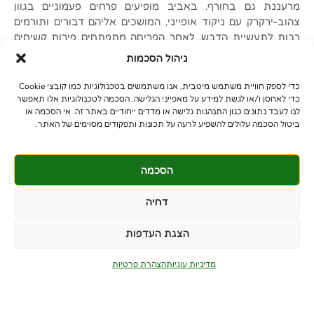
מרעננת גם בחורף. באביב מופיעים פרחים פעמוניים בגוון
צהוב-ירקרק עם ניקוד אופייני, המושכים אליהם דבורים ותורמים
רבות לתעשיית הדבש. לאחר הפריחה מתפתחים פירות קשיחים
בצבע חום באורך 5-8 ס"מ. הפרי מכיל זרעים גדולים מוקפים
ניהול הסכמות
בשערות צורבות, לכן יש לנקוט זהירות בעת איסופם.
כדי לספק חוויית משתמש מיטבית, אנו משתמשים בטכנולוגיות כמו קובצי Cookie
כדי לאחסן ו/או לגשת למידע על מאפייני הגלישה. הסכמה לטכנולוגיות אלו תאפשר
לנו לעבד נתונים כגון התנהגות גלישה או מדדים ייחודיים באתר זה. אי הסכמה או
ביטול הסכמה עלולים להשפיע לרעה על תכונות ותפקודים מסוימים של האתר.
הסכמה
© כל הזכויות שמורות
benniganmastelot@gmail.com
דחיה
פרטיים - 054-551-3447
הצגת העדפות
קבלנים - 052-639-4106
מושב צרופה
מדיניות עוגיות
הצהרת פרטיות
PushUp | Digital Marketing