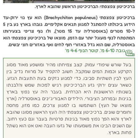
ברכיכיטון צפצפתי: הברכיכיטון הראשון שהובא לארץ.
ברכיכיטון צפצפתי (Brachychiton populneus) הוא עץ נוי ירוק-עד
הידוע ביכולתו להסתגל למגוון תנאים אקלימיים. גובהו בארץ נע בין 5
ל-10 מטרים (באוסטרליה עד 15 מטר), ולו נוף צריפי בצעירותו
המתפתח לנוף מעוגל יותר עם הזמן. מוצאו של ברכיכיטון צפצפתי הוא
באוסטרליה, שם הוא גדל באזורי חוף לחים ואף באזורים חצי יבשים.
גובה 6-10 מ', קוטר הנוף 4-6 מ'
בעל שורש שיפודי עמוק. קצב צמיחתו מהיר ומושפע מאוד מסוג
הקרקע וכמות המים שמקבל. חשוב להקפיד על מרווח נדיב בין
העץ לבין תשתיות סביבו, כדי למנוע נזקים בעת התעבות הגזע.
כשאר עצים ירוקי גזע הברכיכיטון רגיש למכות שמש והלבנתו
בשנותיו הראשונות היא הכרחית. בעבר היה עץ נפוץ בארץ
בגינות ובמרחב הציבורי. הילידים האבוריג'ינים באוסטרליה (ארץ
מוצאו של העץ) השתמשו בו למגוון צרכים, כמו מזון, מחסה
וחומרים שונים. ברכיכיטון צפצפתי היה העץ הראשון מסוגו שהובא
לארץ והוא הפך נפוץ מאוד בגינות פרטיות בעבר וגם כעץ רחוב.
עם השנים הבינו את משמעותו של גזעו העבה ואט אט הוא נשתל
פחות בארץ.