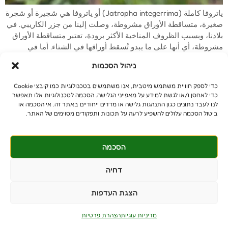
ياتروفا كاملة (Jatropha integerrima) أو ياتروفا هي شجيرة أو شجرة
صغيرة، متساقطة الأوراق مشروطة، وصلت إلينا من جزر الكاريبي. في
بلادنا، وبسبب الظروف المناخية الأكثر برودة، تعتبر متساقطة الأوراق
مشروطة، أي أنها على ما يبدو تُسقط أوراقها في الشتاء. أما في
موطنها الأصلي فهي تنمو كشجيرة دائمة الخضرة. الارتفاع 10-15 م،
ניהול הסכמות
قطر المظلة 5-7 م […]
כדי לספק חוויית משתמש מיטבית, אנו משתמשים בטכנולוגיות כמו קובצי Cookie
כדי לאחסן ו/או לגשת למידע על מאפייני הגלישה. הסכמה לטכנולוגיות אלו תאפשר
לנו לעבד נתונים כגון התנהגות גלישה או מדדים ייחודיים באתר זה. אי הסכמה או
ביטול הסכמה עלולים להשפיע לרעה על תכונות ותפקודים מסוימים של האתר.
© جميع الحقوق محفوظة
benniganmastelot@gmail.com
الزبائن الخصوصيون - 5513447-054
הסכמה
المقاولون - 6394106-052
דחיה
موشاف تسروفة
הצגת העדפות
מדיניות עוגיות
הצהרת פרטיות