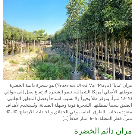
مران “مايا” (Fraximus Uhedi Var ‘Maya’) هو شجرة دائمة الخضرة
موطنها الأصلي أمريكا الشمالية. تنمو الشجرة لارتفاع يصل إلى حوالي
10–12 متراً، وتوفر ظلاً وفيراً ولا تسبب اتساخاً بفضل المظهر الجانبي
الضيق نسبياً لمظلتها. الشجرة قوية وسهلة الصيانة، وتُستخدم لأهداف
متعددة بجانب الطرق العامة، وفي الحدائق والجادات. الارتفاع: 10–12
متراً، قطر المظلة: 5–6 أمتار خلافاً […]
مران دائم الخضرة