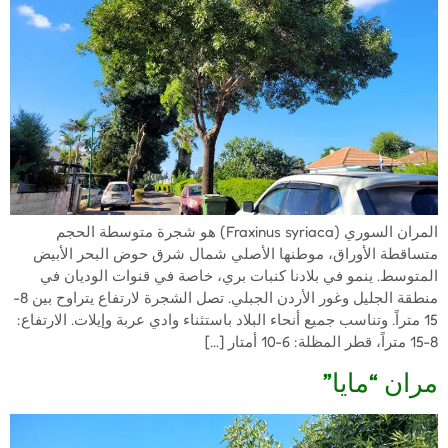
المران السوري (Fraxinus syriaca) هو شجرة متوسطة الحجم
متساقطة الأوراق، موطنها الأصلي شمال شرق حوض البحر الأبيض
المتوسط. ينمو في بلادنا كنبات بري، خاصة في قنوات الوديان في
منطقة الجليل وغور الأردن الجبلي. تصل الشجرة لارتفاع يتراوح بين 8-
15 متراً. وتناسب جميع أنحاء البلاد باستثناء وادي عربة وإيلات. الارتفاع:
8-15 متراً، قطر المظلة: 6-10 أمتار […]
مران “مايا”