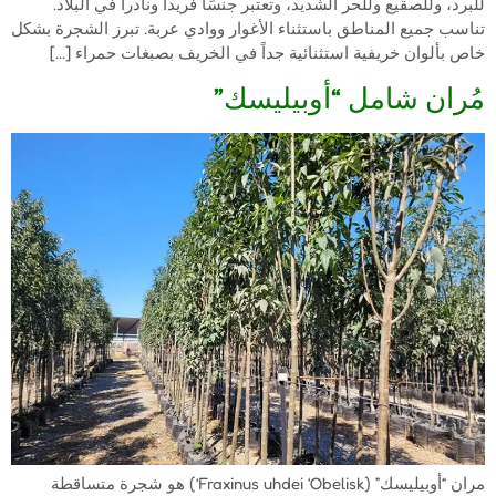
للبرد، وللصقيع وللحر الشديد، وتعتبر جنسًا فريداً ونادراً في البلاد.
تناسب جميع المناطق باستثناء الأغوار ووادي عربة. تبرز الشجرة بشكل
خاص بألوان خريفية استثنائية جداً في الخريف بصبغات حمراء […]
مُران شامل “أوبيليسك”
مران “أوبيليسك” (Fraxinus uhdei ‘Obelisk’) هو شجرة متساقطة