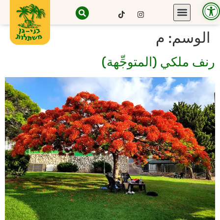
Open toolbar
الوسم:
م
رنف ملكي (المتوجِّهة)