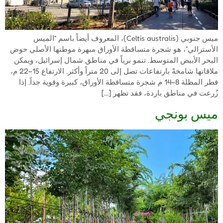
ميس جنوبي (Celtis australis)، المعروف أيضاً باسم “الميس
الأسترالي”، هو شجرة متساقطة الأوراق مبهرة موطنها الأصلي حوض
البحر الأبيض المتوسط. تنمو برياً في مناطق شمال إسرائيل، ويمكن
ملاقاتها شامخةً بارتفاعات تصل إلى 20 متراً وأكثر. الارتفاع 15–22 م،
قطر المظلة 8–14 م شجرة متساقطة الأوراق، كبيرة وقوية جداً. إذا
زُرعت في مناطق باردة، فقد تظهر […]
ميس بونجي