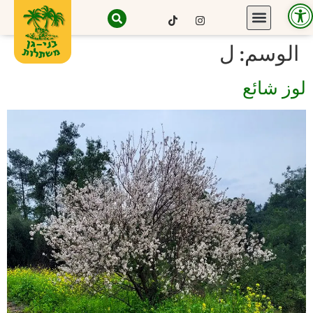
Open toolbar
الوسم:
ل
لوز شائع