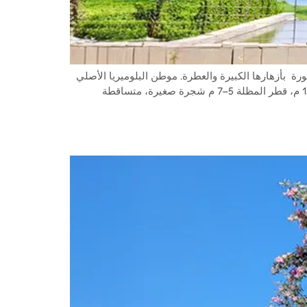
جمال، والمشهورة بأزهارها الكبيرة والعطرة. موطن البلوميريا الأصلي
هو أمريكا الاستوائية، ولكنها مستأنسة وتنمو اليوم في مجموعة واسعة من المناطق حول العالم، بما في ذلك إسرائيل. الارتفاع 10–15 م، قطر المظلة 5–7 م شجرة صغيرة، متساقطة