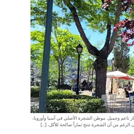
لة خلابة وإزهار ناعم وجميل. موطن الشجرة الأصلي في آسيا وأوروبا،
 الرغم من أن الشجرة تنتج ثماراً صالحة للأكل، […]