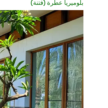
بلوميريا عطرة (فتنة)