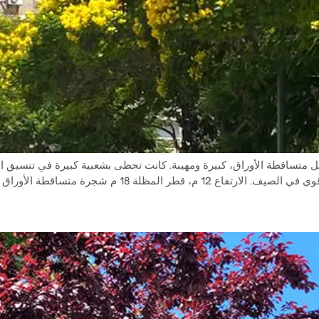
م (Peltophorum dubium) هو شجرة ظل متساقطة الأوراق، كبيرة ومهيبة. كانت تحظى بشعبية كبيرة
 لكنها في موطنها الأصلي لا تسقط أوراقها دائماً. […]