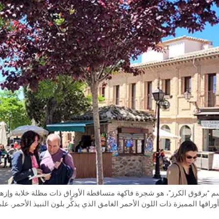
Prunus cer)، المعروف أيضاً باسم “برقوق الكرز”، هو شجرة فاكهة متساقطة الأوراق ذات مظ
ها المميزة ذات اللون الأحمر الغامق الذي يذكِّر بلون النبيذ الأحمر. على