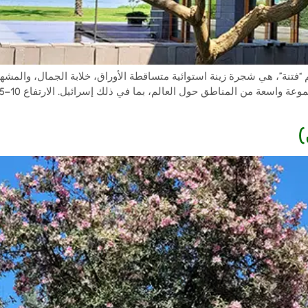
Plumeri)، المعروفة أيضاً باسم “فتنة”، هي شجرة زينة استوائية متساقطة الأوراق، خلابة ال
)