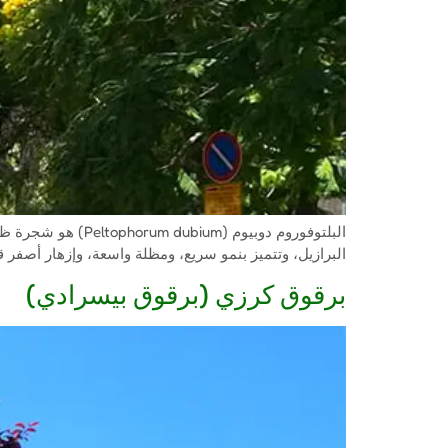
البلتوفوروم دوبيو
البرازيل، وتتميز بنمو سريع، ومظلة واسعة، وإزهار أصفر قوي في الصيف. الارتفاع 12 م، قطر المظلة 18 م شجرة متساقطة الأوراق
برقوق كرزي (برقوق بيسرادي)