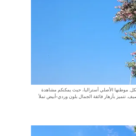
متها هرمية ومستديرة الشكل. موطنها الأصلي أستراليا، حيث يمكنكم مشاهدة
صيف. تتميز بأزهار فائقة الجمال بلون وردي-أبيض تملأ