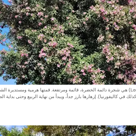
بودرة العفريت أو لاغوناريا باترسون (Lagunaria patersonii) هي شجرة دائمة الخضرة، قائمة ومرتفعة. ق
ك في كاليفورنيا). إزهارها بارز جداً، ويبدأ من نهاية الربيع وحتى بداية ال