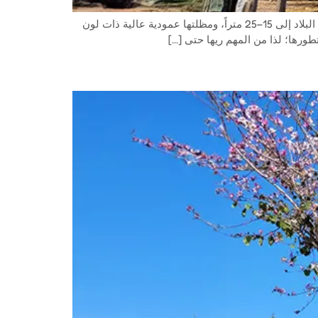
البلوط الحريري (غريفيلية) هو شجرة دائمة الخضرة موطنها الأصلي أستراليا، تزهر في شهر نيسان بلون برتقالي. يصل ارتفاعها في البلاد إلى 15–25 متراً، ومظلتها عمودية عالية ذات لون
ورها؛ لذا من المهم ريها حتى […]