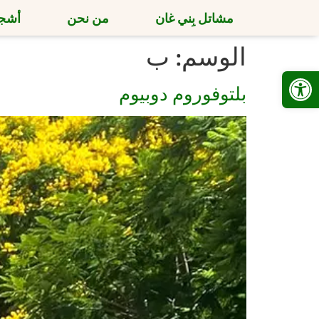
مشاتل بِني غان
من نحن
أشجا
الوسم:
ب
Open toolbar
بلتوفوروم دوبيوم