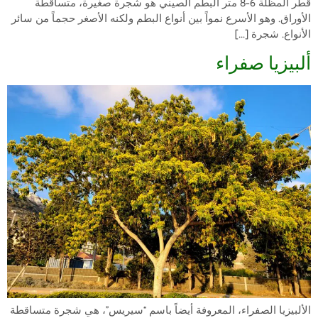
قطر المظلة 6-8 متر البطم الصيني هو شجرة صغيرة، متساقطة
الأوراق. وهو الأسرع نمواً بين أنواع البطم ولكنه الأصغر حجماً من سائر
الأنواع. شجرة […]
ألبيزيا صفراء
الألبيزيا الصفراء، المعروفة أيضاً باسم “سيريس”، هي شجرة متساقطة