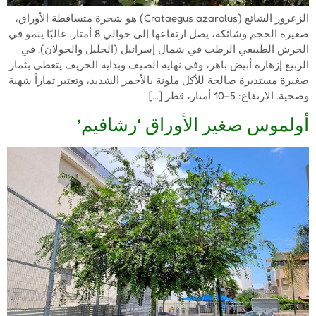
الزعرور الشائع (Crataegus azarolus) هو شجرة متساقطة الأوراق،
صغيرة الحجم وشائكة، يصل ارتفاعها إلى حوالي 8 أمتار. غالبًا ينمو في
الحرش الطبيعي الرطب في شمال إسرائيل (الجليل والجولان). في
الربيع إزهاره أبيض باهر، وفي نهاية الصيف وبداية الخريف يتغطى بثمار
صغيرة مستديرة صالحة للأكل ملونة بالأحمر الشديد، وتعتبر ثماراً شهية
وصحية. الارتفاع: 5–10 أمتار، قطر […]
أولموس صغير الأوراق ‘رشافيم’