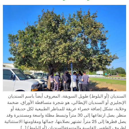
السنديان (أو البلوط) طويل السويقة، المعروف أيضاً باسم السنديان
الإنجليزي أو السنديان الإيطالي، هو شجرة متساقطة الأوراق، ضخمة
وخلابة، تشكل إضافة خضراء عريقة للمناظر الطبيعية لكل حديقة أو
منظر. يصل ارتفاعها إلى 30 متراً وتبسط مظلة واسعة ومستديرة وقد
يصل قطرها إلى 25 متراً. تشتهر بصلابتها، جمالها ومقاومتها الاستثنائية
لظروف الطقس القاسية والمتنوعةالسنديان (أو البلوط) […]