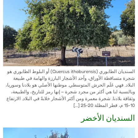
السنديان الطابوري (Quercus ithaburensis) أو البلوط الطابوري هو
شجرة متساقطة الأوراق، وأحد الأشجار البارزة والهامة في طبيعة
البلاد. فهي عَلَم الحرش المتوسطي. موطنها الأصلي هو بلادنا وسوريا،
وبالنسبة لنا هي أكثر من مجرد شجرة – إنها رمز للتاريخ، والطبيعة،
وثقافة بلادنا. شجرة معمرة ومن أكثر الأشجار خلابةً في البلاد. الارتفاع
10-15 م، قطر المظلة 20-25 […]
السنديان الأخضر