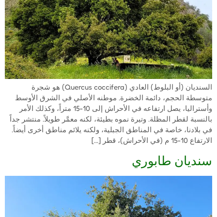
السنديان (أو البلوط) العادي (Quercus coccifera) هو شجرة
متوسطة الحجم، دائمة الخضرة. موطنه الأصلي في الشرق الأوسط
وأستراليا، يصل ارتفاعه في الأحراش إلى 10-15 متراً، وكذلك الأمر
بالنسبة لقطر المظلة. وتيرة نموه بطيئة، لكنه معمَّر طويلاً. منتشر جداً
في بلادنا، خاصة في المناطق الجبلية، ولكنه يلائم مناطق أخرى أيضاً.
الارتفاع 10-15 م (في الأحراش)، قطر […]
سنديان طابوري