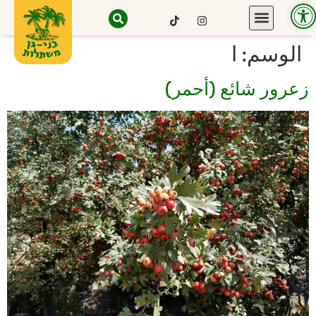
Open toolbar
الوسم:
ا
زعرور شائع (أحمر)