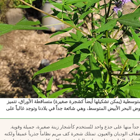
Vitex agnus) هو شجيرة بحر متوسطية (يمكن تشكيلها أيضاً كشجرة صغيرة) متساقطة الأوراق، تتميز
ض البحر الأبيض المتوسط، وهي شائعة جداً في بلادنا وتوجد غالباً على
داً منها على جذع واحد لتُستخدم كأشجار زينة صغيرة، جميلة وقوية.
ف الوديان والعيون. تمتلك شجرة كف مريم نظاماً جذرياً عميقاً ولكنه