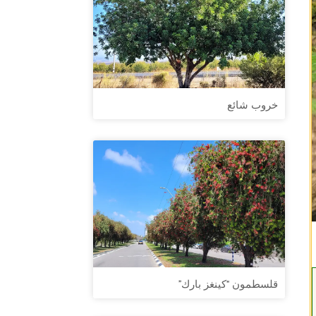
خروب شائع
قلسطمون “كينغز بارك”