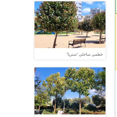
خطمي ساحلي “ستريا”