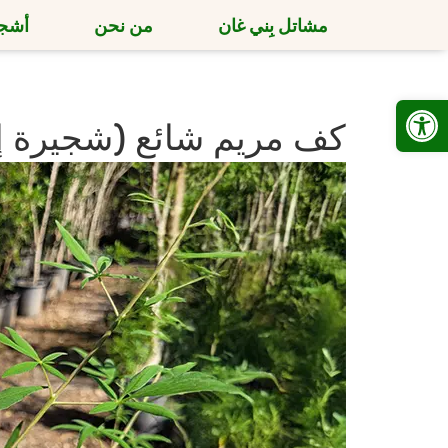
مشاتل بِني غان
من نحن
أشجا
Open toolbar
كف مريم شائع (شجيرة إب