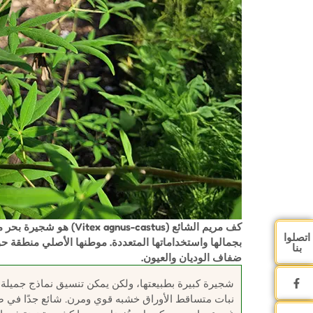
كف مريم الشائع (-castus
اتصلوا
بجمالها واستخداماتها المتعددة. موطنها الأصلي منطقة حو
بنا
ضفاف الوديان والعيون.
شجيرة كبيرة بطبيعتها، ولكن يمكن تنسيق نماذج جميلة ج
نبات متساقط الأوراق خشبه قوي ومرن. شائع جدًا في ضفا