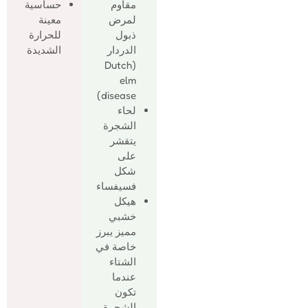
مقاوم
حساسية
لمرض
معينة
ذبول
للحرارة
الدردار
الشديدة
(Dutch
elm
disease)
لحاء
الشجرة
يتقشر
على
شكل
فسيفساء
هيكل
خشبي
مميز يبرز
خاصة في
الشتاء
عندما
تكون
الشجرة