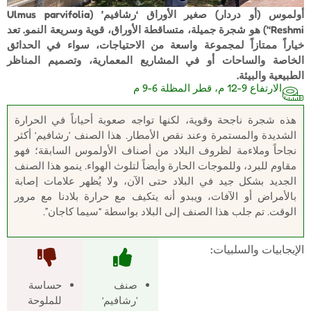
أولموس (أو دردار) صغير الأوراق ‘رشافيم’ (Ulmus parvifolia
‘Reshmi’) هو شجرة جميلة، متساقطة الأوراق، قوية وسريعة النمو. تعد
خياراً ممتازاً لمجموعة واسعة من الاحتياجات، سواء في الحدائق
الخاصة والساحات أو في المشاريع المعمارية، وتصميم المناظر
الطبيعية والبيئة.
الارتفاع 9-12 م، قطر المظلة 6-9 م
هذه شجرة ناجحة وقوية، لكنها تواجه صعوبة أحياناً في الحرارة
الشديدة والمستمرة وعند نقص الأمطار. هذا الصنف ‘رشافيم’ أكثر
نجاحاً وملاءمة لظروف البلاد من أصناف الأولموس السابقة؛ فهو
مقاوم للبرد، وللموجات الحارة وأيضاً لتلوث الهواء. ينمو هذا الصنف
الجديد بشكل جيد في البلاد حتى الآن، ولا يُظهر علامات إصابة
بالأمراض أو الآفات، ويبدو أنه يتكيف مع حرارة بلادنا مع مرور
الوقت. تم جلب هذا الصنف إلى البلاد بواسطة “سيما كاجان”.
الإيجابيات والسلبيات:
صنف
حساسة
‘رشافيم’
للملوحة