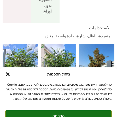
بدون
أوراق
الاستخدامات
منفردة، للظل، شارع، جادة واسعة، متنزه
ניהול הסכמות
כדי לספק חוויית משתמש מיטבית, אנו משתמשים בטכנולוגיות כמו קובצי Cookie
כדי לאחסן ו/או לגשת למידע על מאפייני הגלישה. הסכמה לטכנולוגיות אלו תאפשר
לנו לעבד נתונים כגון התנהגות גלישה או מדדים ייחודיים באתר זה. אי הסכמה או
ביטול הסכמה עלולים להשפיע לרעה על תכונות ותפקודים מסוימים של האתר.
הסכמה