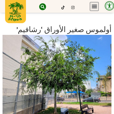
Open toolbar
أولموس صغير الأوراق ‘رشافيم’