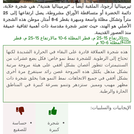
تيرميناليا أرجونا، الملقبة أيضاً بـ “تيرميناليا هندية”، هي شجرة خلابة،
دائمة الخضرة أو متساقطة الأوراق مشروطة، يصل ارتفاعها إلى 25
متراً وتشكل مظلة واسعة ومبهرة بقطر 6-8 أمتار. موطن هذه الشجرة
الأصلي هو الهند، حيث تعتبر شجرة مقدسة ذات أهمية ثقافية عميقة
منذ العصور القديمة.
الارتفاع 15-25 م، قطر المظلة 6-10 مالارتفاع 15-25 م، قطر
المظلة 6-10 م
هذه شجرة العملاقة قادرة على البقاء في الحرارة الشديدة لكنها
تحتاج إلى الرطوبة. للشجرة نمط نمو خاص: فكل بضع عشرات من
السنتيمترات تتطور أغصان بشكل أفقي على هيئة مروحة مرتبة
بشكل مذهل. يكمّل هذه المروحة غصن رائد سيتفرع مرة أخرى
بشكل أفقي في جميع الاتجاهات. نمط النمو هذا يخلق شجرة ذات
مظهر مهيب ومميز. ستزدهر وتنمو بسرعة كبيرة في المناطق
الحارة والرطبة.
الإيجابيات والسلبيات:
شجرة
حساسة
كبيرة
للصقيع