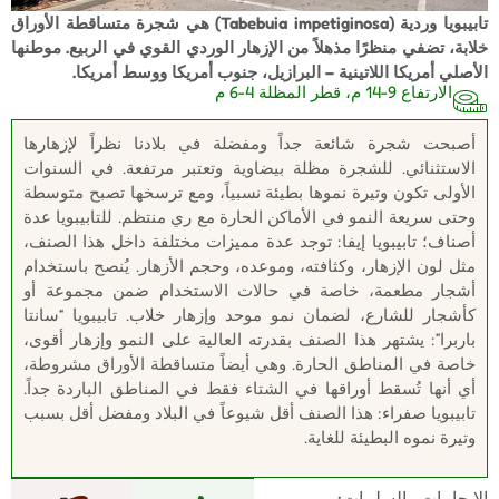
تابيبويا وردية (Tabebuia impetiginosa) هي شجرة متساقطة الأوراق
خلابة، تضفي منظرًا مذهلاً من الإزهار الوردي القوي في الربيع. موطنها
الأصلي أمريكا اللاتينية – البرازيل، جنوب أمريكا ووسط أمريكا.
الارتفاع 9-14 م، قطر المظلة 4-6 م
أصبحت شجرة شائعة جداً ومفضلة في بلادنا نظراً لإزهارها
الاستثنائي. للشجرة مظلة بيضاوية وتعتبر مرتفعة. في السنوات
الأولى تكون وتيرة نموها بطيئة نسبياً، ومع ترسخها تصبح متوسطة
وحتى سريعة النمو في الأماكن الحارة مع ري منتظم. للتابيبويا عدة
أصناف؛ تابيبويا إيفا: توجد عدة مميزات مختلفة داخل هذا الصنف،
مثل لون الإزهار، وكثافته، وموعده، وحجم الأزهار. يُنصح باستخدام
أشجار مطعمة، خاصة في حالات الاستخدام ضمن مجموعة أو
كأشجار للشارع، لضمان نمو موحد وإزهار خلاب. تابيبويا “سانتا
باربرا”: يشتهر هذا الصنف بقدرته العالية على النمو وإزهار أقوى،
خاصة في المناطق الحارة. وهي أيضاً متساقطة الأوراق مشروطة،
أي أنها تُسقط أوراقها في الشتاء فقط في المناطق الباردة جداً.
تابيبويا صفراء: هذا الصنف أقل شيوعاً في البلاد ومفضل أقل بسبب
وتيرة نموه البطيئة للغاية.
الإيجابيات والسلبيات: