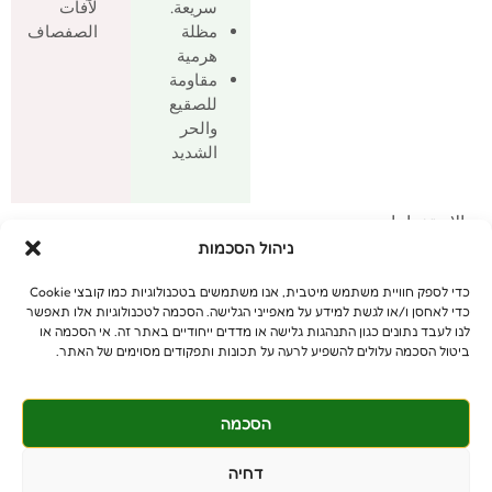
سريعة.
لآفات
مظلة
الصفصاف
هرمية
مقاومة
للصقيع
والحر
الشديد
الاستخدامات
ניהול הסכמות
מתאים לגינה הפרטית
مناسبة للحديقة الخاصة
כדי לספק חוויית משתמש מיטבית, אנו משתמשים בטכנולוגיות כמו קובצי Cookie
כדי לאחסן ו/או לגשת למידע על מאפייני הגלישה. הסכמה לטכנולוגיות אלו תאפשר
לנו לעבד נתונים כגון התנהגות גלישה או מדדים ייחודיים באתר זה. אי הסכמה או
ביטול הסכמה עלולים להשפיע לרעה על תכונות ותפקודים מסוימים של האתר.
הסכמה
© جميع الحقوق محفوظة
דחיה
benniganmastelot@gmail.com