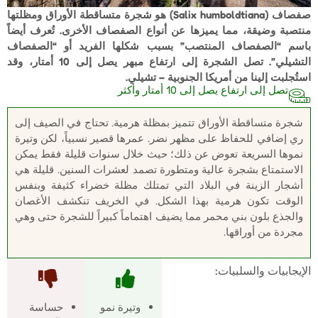
صفصاف (Salix humboldtiana) هو شجرة متساقطة الأوراق ومظلتها
منتصبة وضيقة، مما يميزها عن أنواع الصفصاف الأخرى. تُعرف أيضاً
باسم “الصفصاف المنتصب” بسبب شكلها الفريد أو “الصفصاف
التشيلي”. تصل الشجرة إلى ارتفاع مبهر يصل إلى 10 أمتار، وقد
استُجلبت إلينا من أمريكا الجنوبية – تشيلي.
تصل إلى ارتفاع يصل إلى 10 أمتار وأكثر
شجرة متساقطة الأوراق تتميز بمظلة هرمية. تحتاج في الصيف إلى
ري إضافي للحفاظ على مظهر نضر. عمرها قصير نسبياً، لكن وتيرة
نموها السريعة تعوض عن ذلك؛ حيث خلال سنوات قليلة فقط يمكن
الاستمتاع بشجرة عالية ومتطورة تصمد لعشرات السنين. قليلة هي
أشجار الزينة في البلاد التي تمتلك مظلة خضراء كثيفة وبنفس
الوقت تكون هرمية بهذا الشكل. في الخريف تنكشف الأغصان
والجذع بلون بني محمر مما يضيف اهتماماً كبيراً للشجرة حتى وهي
مجردة من أوراقها.
الإيجابيات والسلبيات:
وتيرة نمو
حساسة