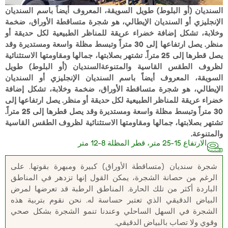
السنديان (أو البلوط) طويل السويقة، المعروف أيضاً باسم السنديان
الإنجليزي أو السنديان الإيطالي، هو شجرة متساقطة الأوراق، ضخمة
وخلابة، تشكل إضافة خضراء عريقة للمناظر الطبيعية لكل حديقة أو
منظر. يصل ارتفاعها إلى 30 متراً وتبسط مظلة واسعة ومستديرة وقد
يصل قطرها إلى 25 متراً. تشتهر بصلابتها، جمالها ومقاومتها الاستثنائية
لظروف الطقس القاسية والمتنوعةالسنديان (أو البلوط) طويل
السويقة، المعروف أيضاً باسم السنديان الإنجليزي أو السنديان
الإيطالي، هو شجرة متساقطة الأوراق، ضخمة وخلابة، تشكل إضافة
خضراء عريقة للمناظر الطبيعية لكل حديقة أو منظر. يصل ارتفاعها إلى
30 متراً وتبسط مظلة واسعة ومستديرة وقد يصل قطرها إلى 25 متراً.
تشتهر بصلابتها، جمالها ومقاومتها الاستثنائية لظروف الطقس القاسية
والمتنوعة.
الارتفاع 15-25 متر، قطر المظلة 8-12 متر
شجرة سنديان (متساقطة الأوراق) كبيرة ومبهرة بقوتها. على
الرغم من حصانة الشجرة، يمكن القول إنها تزدهر في المناطق
الباردة أكثر من تلك الحارة. المناطق الرطبة قد تعرضها لمرض
البياض الدقيقي الذي تعتبر حساسة له. نحن نقوم بتربية هذه
الشجرة في السهل الساحلي وعندنا تنمو الشجرة بشكل صحي
وقوي ولا تصاب بالبياض الدقيقي.