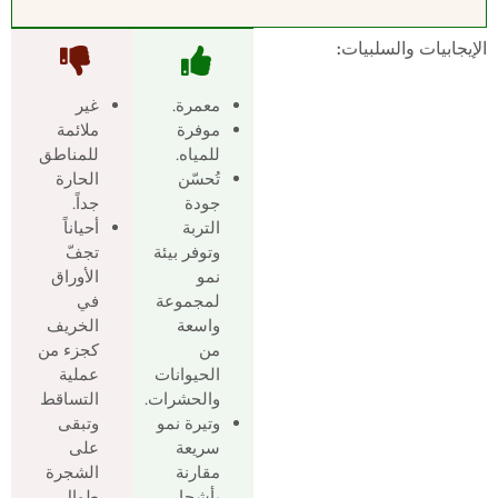
الإيجابيات والسلبيات:
معمرة.
غير
موفرة
ملائمة
للمياه.
للمناطق
تُحسّن
الحارة
جودة
جداً.
التربة
أحياناً
وتوفر بيئة
تجفّ
نمو
الأوراق
لمجموعة
في
واسعة
الخريف
من
كجزء من
الحيوانات
عملية
والحشرات.
التساقط
وتيرة نمو
وتبقى
سريعة
على
مقارنة
الشجرة
بأشجار
طوال