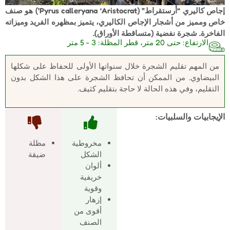
إجاص كاليري “أرستقراط” (Pyrus calleryana ‘Aristocrat’) هو صنف
خاص ومميز من أشجار الإجاص الكاليري، يتميز بمظهره الفريد وميزاته
الفاخرة. شجرة نفضية (متساقطة الأوراق).
الارتفاع: حتى 20 متر، قطر المظلة: 3 - 5 متر
من المهم تقليم الشجرة خلال سنواتها الأولى للحفاظ على شكلها
البيضاوي. من الممكن أن تحافظ الشجرة على هذا الشكل بدون
التقليم، وفي هذه الحالة لا حاجة بتقليم كثيف.
الإيجابيات والسلبيات
:
مخروطية
مظلة
الشكل
ضيقة
ألوان
خريفية
وقوية
إزهار
أقوى من
الصنف