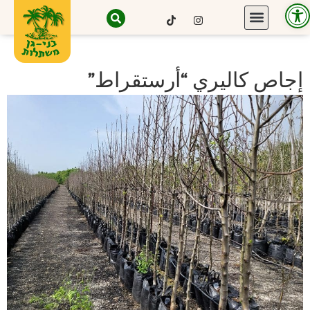
Open toolbar
إجاص كاليري “أرستقراط”