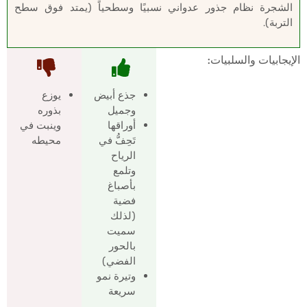
الشجرة نظام جذور عدواني نسبيًا وسطحياً (يمتد فوق سطح
التربة).
الإيجابيات والسلبيات:
جذع أبيض
يوزع
وجميل
بذوره
أوراقها
وينبت في
تَحِفُّ في
محيطه
الرياح
وتلمع
بأصباغ
فضية
(لذلك
سميت
بالحور
الفضي)
وتيرة نمو
سريعة