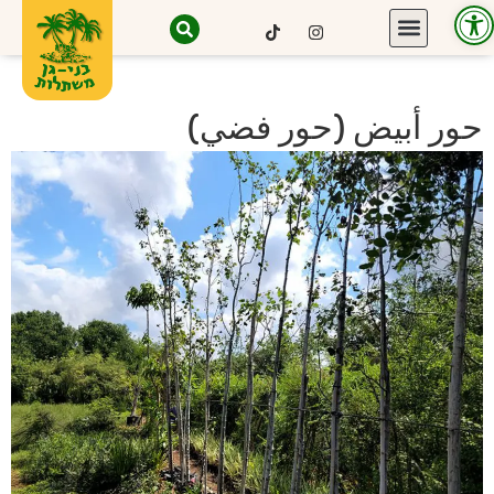
Open toolbar
حور أبيض (حور فضي)