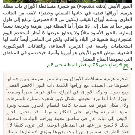
الحور الأبيض (Populus alba) هو شجرة متساقطة الأوراق ذات مظلة
هرمية. أوراقها فضية في جانبها السفلي وخضراء لامعة من الجانب
العلوي، وتشبه أوراق القيقب (تتكون من 3-5 فصوص). ترتفع إلى طول
مبهر جداً قد يصل إلى 25 متراً، أما المظلة فهي هرمية وعريضة نسبياً
(مقارنة بالحور الأسود مثلاً) ولا يتجاوز عرضها 8 أمتار. تُستخدم اليوم
كشجرة زينة شعبية في البلاد والعالم، ولكن في الماضي أيضاً كانت لها
استخدامات واسعة في التزيين، الصناعة، والثقافات الفولكلورية
الشعبية. موطن الحور الأبيض هو أوروبا وآسيا، حيث تنمو في المناطق
التي يسودها المناخ المعتدل.
الارتفاع حتى 25 م، قطر المظلة حتى 8 م
شجرة هرمية متساقطة الأوراق ومهيبة تنمو بسرعة. يتبين جمالها
خصوصًا في الصيف، مع أوراقها اللامعة ذات اللون الأخضر الفضي
ومع صوت وحركة الأوراق في الرياح، يخلق عرضاً بصرياً وسمعياً
مبهرًا، كما أنها تبرد محيطها بشكل كبير. شجرة ممتازة للمتنزهات
ولأي مكان تتوفر فيه مساحة كافية للنظام الجذور. بسبب وتيرة
نموها السريعة وقدرتها على التكاثر بسهولة، قد يتحول الحور
الأبيض إلى نبات غازٍ في مناطق معينة ويزاحم النباتات المحلية.
لذلك لا يُنصح بزراعتها في المناطق الرطبة التي تروى كثيفًا لأن
هذه الظروف ستسرع من إنبات بذورها وتؤدي لانتشارها. تمتلك