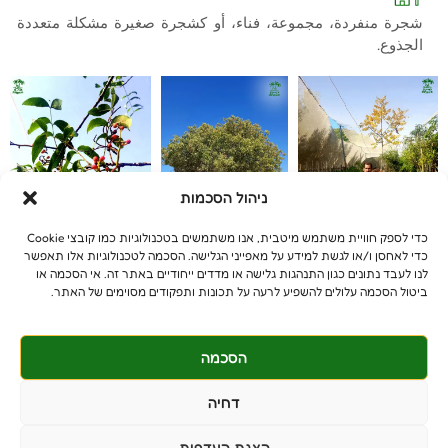
شجرة منفردة، مجموعة، فناء، أو كشجرة صغيرة مشكلة متعددة
الجذوع.
ניהול הסכמות
כדי לספק חוויית משתמש מיטבית, אנו משתמשים בטכנולוגיות כמו קובצי Cookie
כדי לאחסן ו/או לגשת למידע על מאפייני הגלישה. הסכמה לטכנולוגיות אלו תאפשר
לנו לעבד נתונים כגון התנהגות גלישה או מדדים ייחודיים באתר זה. אי הסכמה או
ביטול הסכמה עלולים להשפיע לרעה על תכונות ותפקודים מסוימים של האתר.
הסכמה
© جميع الحقوق محفوظة
דחיה
benniganmastelot@gmail.com
الزبائن الخصوصيون - 5513447-054
הצגת העדפות