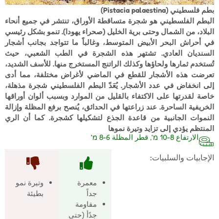
بطم فلسطيني (Pistacia palaestina)
البطم الفلسطيني هو شجرة متساقطة الأوراق، تنتشر في جميع أنحاء
البلاد، من الشمال وحتى برية الخليل (صحراء يهودا). تنمو بشكل رئيسي
في أحراش البحر الأبيض المتوسط، وغالباً ما تتواجد بجانب أشجار
السنديان العادي. تشتهر هذه الشجرة في الطب الشعبي، حيث
تُستخدم ثمارها ولحاؤها وكذلك الراتنج المستخرج منها. للأسف الشديد،
تعرضت هذه الأشجار للقطع في الماضي لأغراض مختلفة، مما أدى
إلى انخفاض في عدد الأشجار. يُعَدّ البطم الفلسطيني شجرة مذهلة،
خاصة لقدرتها على الاكتفاء بالقليل من الموارد وبسبب ألوان أوراقها
الخريفية الساحرة. عند زراعتها في الحدائق، يُنصح برفع المظلة وإزالة
النموات الجانبية من قاعدة الجذع لتشكيلها كشجرة. كما أن الري
المنتظم يؤدي إلى تزايد وتيرة نموها
الارتفاع 8-10 מ', قطر المظلة 6-8 מ'
الإجابيات والسلبيات:
معمرة
وتيرة نمو
جداً
بطيئة
مقاومة
جدًأ (حتى