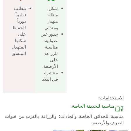
شكل
تتطلب
مظلة
تقليماً
متهدل
دورياً
ومتدلي
للحفاظ
جذور غير
على
عدوانية،
شكلها
مناسبة
المتهدل
للزراعة
المنسق
على
الأرصفة
منتشرة
في البلاد
الاستخدامات:
مناسبة للحديقة الخاصة
مناسبة للحدائق الخاصة والجادات؛ والزراعة بالقرب من قنوات
الصرف والأرصفة.