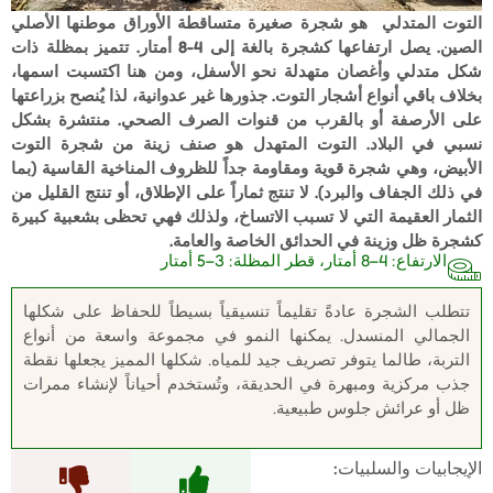
التوت المتدلي هو شجرة صغيرة متساقطة الأوراق موطنها الأصلي
الصين. يصل ارتفاعها كشجرة بالغة إلى 4-8 أمتار. تتميز بمظلة ذات
شكل متدلي وأغصان متهدلة نحو الأسفل، ومن هنا اكتسبت اسمها،
بخلاف باقي أنواع أشجار التوت. جذورها غير عدوانية، لذا يُنصح بزراعتها
على الأرصفة أو بالقرب من قنوات الصرف الصحي. منتشرة بشكل
نسبي في البلاد. التوت المتهدل هو صنف زينة من شجرة التوت
الأبيض، وهي شجرة قوية ومقاومة جداً للظروف المناخية القاسية (بما
في ذلك الجفاف والبرد). لا تنتج ثماراً على الإطلاق، أو تنتج القليل من
الثمار العقيمة التي لا تسبب الاتساخ، ولذلك فهي تحظى بشعبية كبيرة
كشجرة ظل وزينة في الحدائق الخاصة والعامة.
الارتفاع: 4–8 أمتار، قطر المظلة: 3–5 أمتار
تتطلب الشجرة عادةً تقليماً تنسيقياً بسيطاً للحفاظ على شكلها
الجمالي المنسدل. يمكنها النمو في مجموعة واسعة من أنواع
التربة، طالما يتوفر تصريف جيد للمياه. شكلها المميز يجعلها نقطة
جذب مركزية ومبهرة في الحديقة، وتُستخدم أحياناً لإنشاء ممرات
ظل أو عرائش جلوس طبيعية.
الإيجابيات والسلبيات: