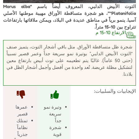
التوت الأبيض الدلبي، المعروف أيضاً باسم “Morus alba
‘Platanifolia'”، هو شجرة متساقطة الأوراق مهيبة موطنها الأصلي
آسيا. ينمو برياً في مناطق عديدة في البلاد، ويمكن ملاقاتها بارتفاعات
تتراوح بين 10-15 متراً.
الارتفاع 10-15 م
شجرة ظل متساقطة الأوراق. مثل باقي أشجار التوت، يتميز صنف
“التوت الأبيض الدلبي” بوتيرة نمو سريعة جداً وعمر قصير نسبياً
(حتى 50 عاماً). غالبًا يتم تطعيمه على توت أبيض بارتفاع معين
لتشكيل مظلة عريضة. تُعد واحدة من أفضل وأجمل أشجار الظل في
بلادنا.
الإيجابيات والسلبيات:
وتيرة نمو
عمرها
سريعة
قصير
جداً
تمتلك
شجرة
نظاماً
قوية
جذرياً