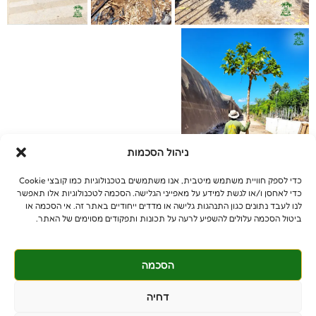
ניהול הסכמות
כדי לספק חוויית משתמש מיטבית, אנו משתמשים בטכנולוגיות כמו קובצי Cookie
כדי לאחסן ו/או לגשת למידע על מאפייני הגלישה. הסכמה לטכנולוגיות אלו תאפשר
לנו לעבד נתונים כגון התנהגות גלישה או מדדים ייחודיים באתר זה. אי הסכמה או
ביטול הסכמה עלולים להשפיע לרעה על תכונות ותפקודים מסוימים של האתר.
הסכמה
© جميع الحقوق محفوظة
דחיה
benniganmastelot@gmail.com