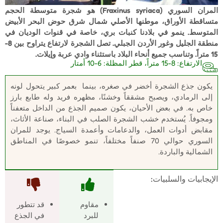
المران السوري (Fraxinus syriaca) هو شجرة متوسطة الحجم
متساقطة الأوراق، موطنها الأصلي شمال شرق حوض البحر الأبيض
المتوسط. ينمو في بلادنا كنبات بري، خاصة في قنوات الوديان في
منطقة الجليل وغور الأردن الجبلي. تصل الشجرة لارتفاع يتراوح بين 8-
15 متراً. وتناسب جميع أنحاء البلاد باستثناء وادي عربة وإيلات.
الارتفاع: 8-15 متراً، قطر المظلة: 6-10 أمتار
يكون جذع الشجرة أخضر في صغره، بينما بعمر كبير يتحول لونه
إلى الرمادي، ويصبح مشققاً وخشنًا، مظهره فريد وله طابع بارز
خاص به. في بعض الأحيان، يكون صميم الجذع من الداخل متعفناً
ومجوفاً. يُستخدم خشب الشجرة الصلب في البناء، صناعة الأثاث،
مقابض أدوات العمل، والدعامات وأعمدة السياج. يوجد للمران
السوري حوالي 70 صنفاً مختلفاً، تنمو خصوصًا في المناطق
الشمالية والباردة.
الإيجابيات والسلبيات:
مقاوم
قد تتطور
للبرد
في الجذع