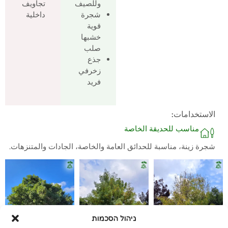
وللصيف
تجاويف
شجرة
داخلية
قوية
خشبها
صلب
جذع
زخرفي
فريد
الاستخدامات:
مناسب للحديقة الخاصة
شجرة زينة، مناسبة للحدائق العامة والخاصة، الجادات والمتنزهات.
ניהול הסכמות