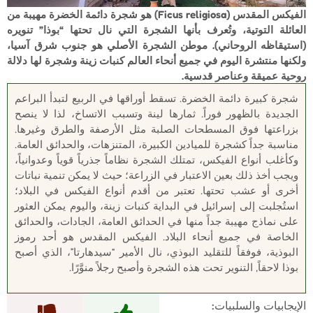
الفيكس المقدس (Ficus religiosa) هو شجرة دائمة الخضرة مهيبة من
العائلة التوتية، وتُعرف بأنها الشجرة التي نال تحتها “بوذا” تنويره
(استيقاظه الروحاني). موطن الشجرة الأصلي هو جنوب شرق آسيا،
ولكنها منتشرة اليوم في جميع أنحاء العالم كنبات زينة وشجرة لها دلالة
روحية عميقة وعناصر قدسية.
شجرة كبيرة دائمة الخضرة. تسقط أوراقها في الربيع لتبدأ البراعم
الجديدة بالظهور فوراً. ثمارها لينة وتسبب الاتساخ، لذا لا ينصح
بزراعتها فوق المسطحات الصلبة مثل الأرصفة والطرق وغيرها.
مناسبة جداً كشجرة للميادين الكبيرة، المتنزهات، والحدائق العامة.
وكأغلب أنواع الفيكس، تمتلك الشجرة نظاماً جذرياً قوياً وعدوانياً،
ويجب أخذ ذلك بعين الاعتبار في الزراعة؛ حيث لا يمكن تنمية نباتات
أخرى أو عشب تحتها. تعتبر من أقدم أنواع الفيكس في البلاد؛
استُجلبت إلى إسرائيل في البداية كنبات زينة، واليوم يمكن العثور
على نماذج مهيبة جداً منها في الحدائق العامة، الجادات، والحدائق
الخاصة في جميع أنحاء البلاد. الفيكس المقدس هو أحد رموز
البوذية، فوفقاً للتقليد البوذي، نال الأمير “سيدهارتا”، الذي أصبح
بوذا لاحقاً, التنوير تحت هذه الشجرة وأصبح رجلاً منوَّرًا.
الإيجابيات والسلبيات: