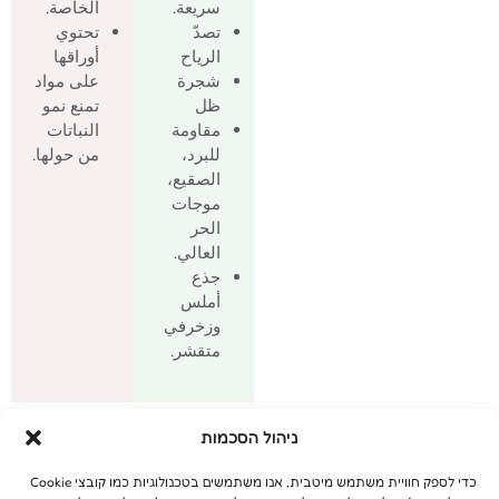
سريعة.
الخاصة.
تصدّ
تحتوي
الرياح
أوراقها
شجرة
على مواد
ظل
تمنع نمو
مقاومة
النباتات
للبرد،
من حولها.
الصقيع،
موجات
الحر
العالي.
جذع
أملس
وزخرفي
متقشر.
الاستخدامات
ניהול הסכמות
كشجرة ظل تصلح كشجرة منفردة أو في الشارع. تُستخدم كمصد
للرياح بفضل نظام جذورها المتشعب والقوي.
כדי לספק חוויית משתמש מיטבית, אנו משתמשים בטכנולוגיות כמו קובצי Cookie