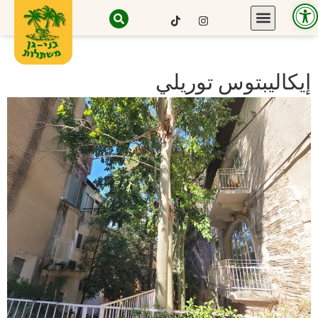
Open toolbar
إيكاليبتوس توريلي