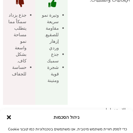
وتيرة نمو
جذع يزداد
سريعة
سمكاً مما
مقاومة
يتطلب
للصقيع.
مساحة
إزهار
نمو
وردي
واسعة
جذع
بشكل
سميك
كاف.
شجرة
حساسة
قوية
للجفاف
ومتينة
الاستخدامات
ניהול הסכמות
ملائمة للحديقة الخاصة
منفردة، جادة، مجموعة، حوض.
כדי לספק חוויית משתמש מיטבית, אנו משתמשים בטכנולוגיות כמו קובצי Cookie