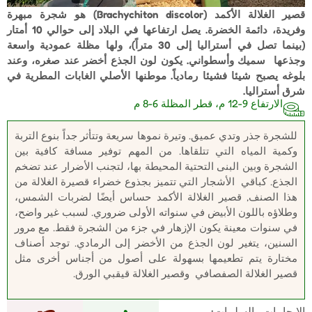
قصير الغلالة الأكمد (Brachychiton discolor) هو شجرة مبهرة
وفريدة، دائمة الخضرة. يصل ارتفاعها في البلاد إلى حوالي 10 أمتار
(بينما تصل في أستراليا إلى 30 متراً)، ولها مظلة عمودية واسعة
وجذعها سميك وأسطواني. يكون لون الجذع أخضر عند صغره، وعند
بلوغه يصبح شيئا فشيئا رمادياً. موطنها الأصلي الغابات المطرية في
شرق أستراليا.
الارتفاع 9-12 م، قطر المظلة 6-8 م
للشجرة جذر وتدي عميق. وتيرة نموها سريعة وتتأثر جداً بنوع التربة
وكمية المياه التي تتلقاها. من المهم توفير مسافة كافية بين
الشجرة وبين البنى التحتية المحيطة بها، لتجنب الأضرار عند تضخم
الجذع. كباقي الأشجار التي تتميز بجذوع خضراء قصيرة الغلالة من
هذا الصنف, قصير الغلالة الأكمد حساس أيضًا لضربات الشمس،
وطلاؤه باللون الأبيض في سنواته الأولى ضروري. لسبب غير واضح،
في سنوات معينة يكون الإزهار في جزء من الشجرة فقط. مع مرور
السنين، يتغير لون الجذع من الأخضر إلى الرمادي. توجد أصناف
مختارة يتم تطعيمها بسهولة على أصول من أجناس أخرى مثل
قصير الغلالة الصفصافي وقصير الغلالة قيقبي الورق.
الإيجابيات والسلبيات: