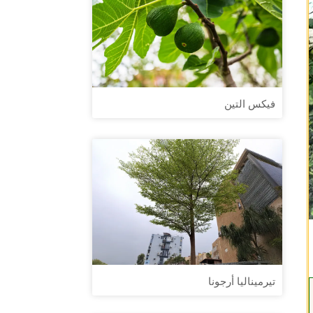
فيكس التين
تيرميناليا أرجونا