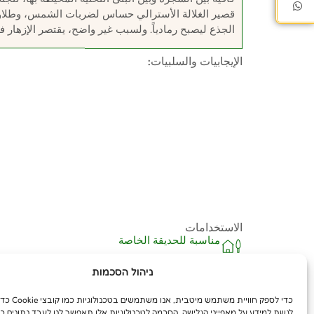
قصير الغلالة الأسترالي حساس لضربات الشمس، وطلاؤه با
الجذع ليصبح رمادياً. ولسبب غير واضح، يقتصر الإزهار
الإيجابيات والسلبيات:
الاستخدامات
مناسبة للحديقة الخاصة
منفردة، شارع، جادة، مجموعة، ساتر نباتي. تحب المناطق ا
ניהול הסכמות
כדי לספק חוויית משת
לגשת למידע על מאפייני הגלישה. הסכמה לטכנולוגיות אלו תאפשר לנו לעבד נתונים כג