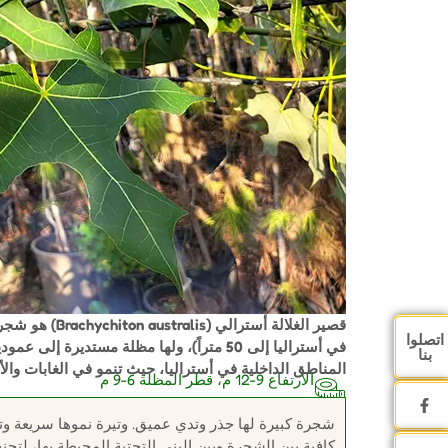
قصير الغلالة أسترالي
اتصلوا
في أستراليا إلى 50 متراً)، ولها مظلة مستد
بنا
المناطق الداخلية في أستراليا، حيث تنمو في الغابات والأ
الارتفاع 9-12 م، قطر المظلة 6-9 م
شجرة كبيرة لها جذر وتدي عميق. وتيرة نموها سريعة وتتأثر
كافية بين الشجرة وبين البنى التحتية المحيطة بها، لتج