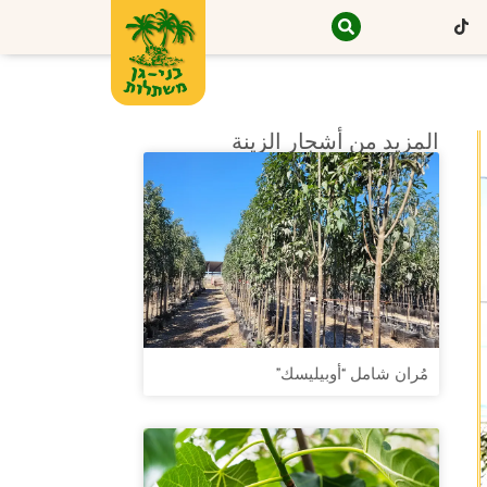
المزيد من أشجار الزينة
مُران شامل “أوبيليسك”