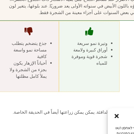
للون الأبيض في سنواته الأولى يعد ضروريًا. عند بلوغها، يتغير لون
 في بعض السنوات على أجزاء معينة من الشجرة فقط.
وتيرة نمو سريعة
جذع يتضخم يتطلب
أوراق كبيرة ولامعة
مساحة نمو واسعة
شجرة قوية وموفرة
كافية
للمياه
أحياناً الإزهار يكون
بجزء من الشجرة ولا
يملأ كامل مظلتها
لمنخفضة والدافئة. يمكن يمكن زراعتها أيضاً في الحديقة الخاصة.
מש מיטבית, אנו משתמשים בטכנולוגיות כמו קובצי Cookie כדי לאחסן ו/או
ון התנהגות