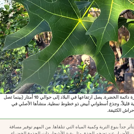
(Brachychiton australis) هو شجرة دائمة الخضرة. يصل ارتفاعها في البلاد إلى حوالي 10 أمتار (بينما تصل
يرة إلى عمودية قليلاً، وجذع أسطواني أبيض ذو خطوط نمطية. منشأها الأصلي في
حراش الكثيفة.
 جداً بنوع التربة وكمية المياه التي تتلقاها. من المهم توفير مسافة
نب الأضرار عند تضخم الجذع. مثل بقية الأشجار ذات الجذوع الخضراء،