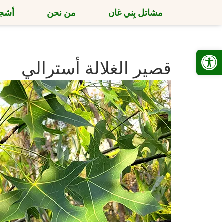
مشاتل بِني غان
من نحن
أشجا
Open toolbar
قصير الغلالة أسترالي