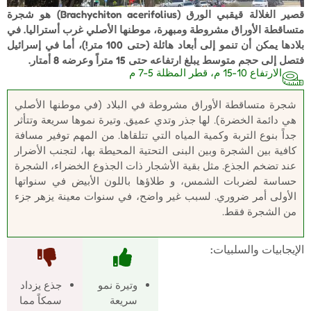
قصير الغلالة قيقبي الورق
(Brachychiton acerifolius) هو شجرة
متساقطة الأوراق مشروطة ومبهرة، موطنها الأصلي غرب أستراليا. في
بلادها يمكن أن تنمو إلى أبعاد هائلة (حتى 100 متر!)، أما في إسرائيل
فتصل إلى حجم متوسط يبلغ ارتفاعه حتى 15 متراً وعرضه 8 أمتار.
الارتفاع 10-15 م، قطر المظلة 5-7 م
شجرة متساقطة الأوراق مشروطة في البلاد (في موطنها الأصلي
هي دائمة الخضرة). لها جذر وتدي عميق. وتيرة نموها سريعة وتتأثر
جداً بنوع التربة وكمية المياه التي تتلقاها. من المهم توفير مسافة
كافية بين الشجرة وبين البنى التحتية المحيطة بها، لتجنب الأضرار
عند تضخم الجذع. مثل بقية الأشجار ذات الجذوع الخضراء، الشجرة
حساسة لضربات الشمس، و طلاؤها باللون الأبيض في سنواتها
الأولى أمر ضروري. لسبب غير واضح، في سنوات معينة يزهر جزء
من الشجرة فقط.
الإيجابيات والسلبيات:
وتيرة نمو
جذع يزداد
سريعة
سمكاً مما