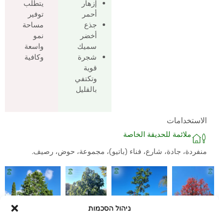
إزهار
يتطلب
أحمر
توفير
جذع
مساحة
أخضر
نمو
سميك
واسعة
شجرة
وكافية
قوية
وتكتفي
بالقليل
الاستخدامات
ملائمة للحديقة الخاصة
منفردة، جادة، شارع، فناء (باتيو)، مجموعة، حوض، رصيف.
ניהול הסכמות