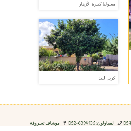
مغنوليا كبيرة الأزهار
كربل لبيد
المقاولون: 6394106-052
موشاف تسروفة