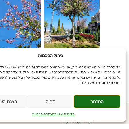
ניהול הסכמות
כדי לספק חוויית משת
לגשת למידע על מאפייני הגלישה. הסכמה לטכנולוגיות אלו תאפשר לנו לעבד נתונים כג
גלישה או מדדים ייחודיים באתר זה. אי הסכמה או ביטול הסכמה עלולים להשפיע לרעה 
ותפקודים מסוימים של האתר.
הסכמה
דחיה
הצגת העד
מדיניות עוגיות
הצהרת פרטיות
© جميع الحقوق محفوظة