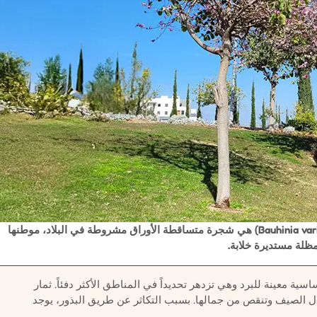
البوهينيا المبرقشة والتي تسمى أيضًا خُفّ الجمل (Bauhinia variegata) هي شجرة متساقطة الأوراق مشروطة في البلاد، موطنها
ية معينة للبرد وهي تزدهر تحديداً في المناطق الأكثر دفئاً. ثمار
 الصيف وتنقص من جمالها. بسبب التكاثر عن طريق البذور، يوجد