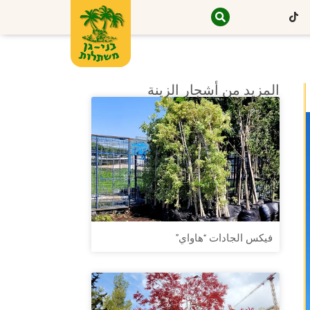
المزيد من أشجار الزينة
فيكس الجادات “هاواي”