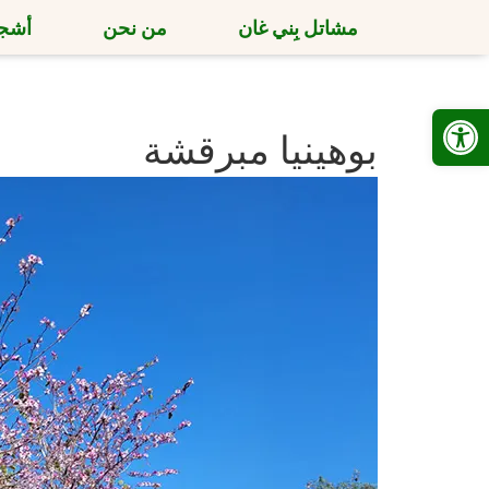
مشاتل بِني غان
من نحن
أشجا
Open toolbar
بوهينيا مبرقشة