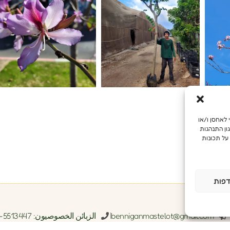
מש מיטבית, אנו משתמשים בטכנולוגיות כמו קובצי Cookie כדי לאחסן ו/או
ון התנהגות
על תכונות
פות
benniganmastelot@gmail.com
الزبائن الخصوصيون: 5513447-054