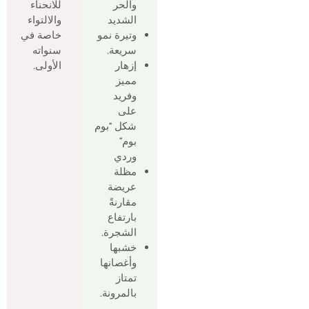
والحر
للانحناء
الشديد
والالتواء
وتيرة نمو
خاصة في
سريعة.
سنواته
إزهار
الأولى.
مميز
وفريد
على
شكل “بوم
بوم”
وردي
مظلة
عريضة
مقارنةً
بارتفاع
الشجرة.
خشبها
وأغصانها
تمتاز
بالمرونة.