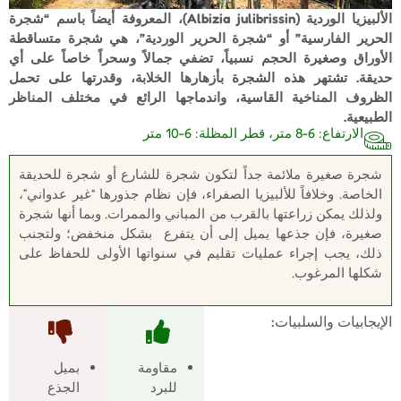
الألبيزيا الوردية (Albizia julibrissin)، المعروفة أيضاً باسم “شجرة
الحرير الفارسية” أو “شجرة الحرير الوردية”، هي شجرة متساقطة
الأوراق وصغيرة الحجم نسبياً، تضفي جمالاً وسحراً خاصاً على أي
حديقة. تشتهر هذه الشجرة بأزهارها الخلابة، وقدرتها على تحمل
الظروف المناخية القاسية، واندماجها الرائع في مختلف المناظر
الطبيعية.
الارتفاع: 6-8 متر، قطر المظلة: 6-10 متر
شجرة صغيرة ملائمة جداً لتكون شجرة للشارع أو شجرة للحديقة
الخاصة. وخلافاً للألبيزيا الصفراء، فإن نظام جذورها “غير عدواني”،
ولذلك يمكن زراعتها بالقرب من المباني والممرات. وبما أنها شجرة
صغيرة، فإن جذعها يميل إلى أن يتفرع بشكل منخفض؛ ولتجنب
ذلك، يجب إجراء عمليات تقليم في سنواتها الأولى للحفاظ على
شكلها المرغوب.
الإيجابيات والسلبيات:
مقاومة
بميل
للبرد
الجذع