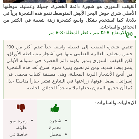
القيقب السوري هو شجرة دائمة الخضرة، جميلة وعملية، موطنها
الأصلي شرق حوض البحر الأبيض المتوسط. تنمو هذه الشجرة برياً في
بلادنا، كما تُستخدم بشكل واسع كشجرة زينة شعبية في الكثير من
الحدائق والساحات.
الارتفاع: 8-12 متر ، قطر المظلة: 3-6 متر
تنتمي شجرة القيقب إلى فصيلة واسعة جداً تضم أكثر من 100
جنس مختلف. الغالبية العظمى منها هي أشجار متساقطة الأوراق،
لكن القيقب السوري يتميز بكونه دائم الخضرة. في سنواته الأولى
ينمو ببطء شديد، ومن ثم تصبح وتيرة نموه أسرع. تُعد هذه الشجرة
من أنجح الأشجار البرية المحلية، وهي مصنفة كنبات محمي في
إسرائيل. بفضل قوتها، زراعتها في الشارع تعتبر خياراً مناسبًا جدًا.
كما أن حجمها المتزن يجعلها ملائمة جداً للحدائق الخاصة.
الإيجابيات والسلبيات
:
شجرة
وتيرة نمو
معمرة
بطيئة،
تتحمل
خاصة في