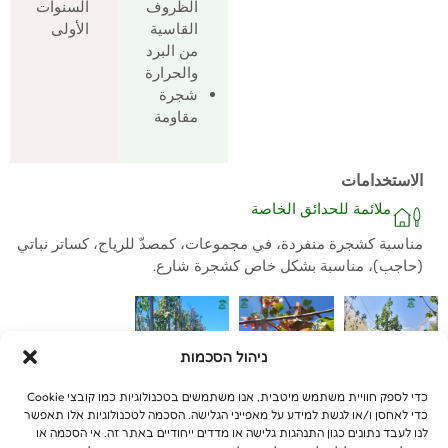
الظروف
السنوات
القاسية
الأولى
من البرد
والحرارة
شجرة
مقاومة
الاستخدامات
ملائمة للحدائق الخاصة
مناسبة كشجرة منفردة، في مجموعات، كمصدّ للرياح، كساتر نباتي
(حاجب)، مناسبة بشكل خاص كشجرة شارع.
ניהול הסכמות
כדי לספק חוויית משתמש מיטבית, אנו משתמשים בטכנולוגיות כמו קובצי Cookie
כדי לאחסן ו/או לגשת למידע על מאפייני הגלישה. הסכמה לטכנולוגיות אלו תאפשר
לנו לעבד נתונים כגון התנהגות גלישה או מדדים ייחודיים באתר זה. אי הסכמה או