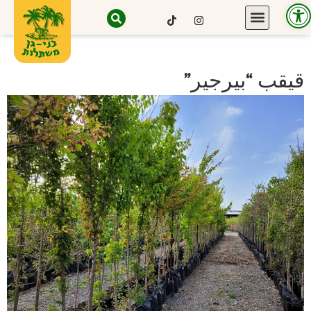
Open toolbar
قيقب “بيرجير”