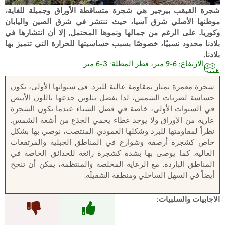
شجرة القيقب بيرجير هي شجرة متساقطة الأوراق وجميلة للغاية،
موطنها الأصلي شرق آسيا، حيث تنتشر في شرق الصين واليابان
وكوريا. على الرغم من جمالها ونموها المحتمل, إلا أن انتشارها في
بلادنا محدود نسبيًا، خصوصًا بسبب حساسيتها للحرارة التي تتميز بها
بلادنا.
الارتفاع: 6-9 متر، قطر المظلة: 3-6 متر
شجرة معمرة تمتاز بمقاومة عالية للبرد. في سنواتها الأولى، تكون
حساسة لضربات الشمس، لذا يفضل بتلوين جذعها باللون الأبيض
في السنوات الأولى، خاصة في فصل الشتاء عندما تكون الشجرة
عارية من الأوراق ولا يوجد غطاء يحمي الجذع من أشعة الشمس.
نظراً لمقاومتها للبرد وشكلها العمودي المنتصب، نوصي بها بشكل
خاص كشجرة أرصفة وشوارع في المناطق الجبلية والمرتفعات
العالية. كما يوصى بها بشدة كشجرة رائعة للحدائق الخاصة في
المناطق الباردة. مع الرعاية المخلصة والمنتظمة، يمكن أن تنجح
أيضاً في السهل الساحلي ومنطقة الشفيلَه.
الاجابيات والسلبيات
: