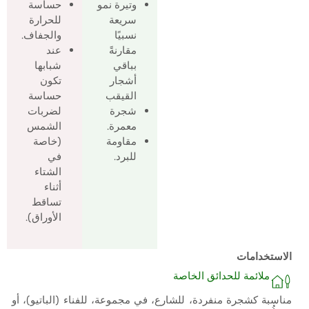
وتيرة نمو
حساسة
سريعة
للحرارة
نسبيًا
والجفاف.
مقارنةً
عند
بباقي
شبابها
أشجار
تكون
القيقب
حساسة
شجرة
لضربات
معمرة.
الشمس
مقاومة
(خاصة
للبرد.
في
الشتاء
أثناء
تساقط
الأوراق).
الاستخدامات
ملائمة للحدائق الخاصة
مناسبة كشجرة منفردة، للشارع، في مجموعة، للفناء (الباتيو)، أو