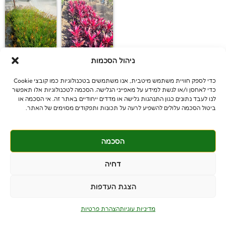
ניהול הסכמות
קורדליין אטום
בולבין
כדי לספק חוויית משתמש מיטבית, אנו משתמשים בטכנולוגיות כמו קובצי Cookie
כדי לאחסן ו/או לגשת למידע על מאפייני הגלישה. הסכמה לטכנולוגיות אלו תאפשר
לנו לעבד נתונים כגון התנהגות גלישה או מדדים ייחודיים באתר זה. אי הסכמה או
ביטול הסכמה עלולים להשפיע לרעה על תכונות ותפקודים מסוימים של האתר.
הסכמה
© כל הזכויות שמורות
benniganmastelot@gmail.com
דחיה
פרטיים - 054-551-3447
הצגת העדפות
קבלנים - 052-639-4106
מושב צרופה
מדיניות עוגיות
הצהרת פרטיות
PushUp | Digital Marketing