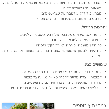
תפרחות: תפרחות נוצותיות רכות בצבע ארגמני עד סגול כהה,
נישאות על גבעולים דקים.
גובה: יכול להגיע לגובה של 60-120 ס"מ.
קצב צימוח: צומח במהירות ויוצר גוש צפוף.
יתרונות הגידול:
מראה אקזוטי: מוסיפה נופך של צבע וטקסטורה לגינה.
עמידות: עמידה לתנאי יובש וחום.
פריחה ממושכת: פורחת לאורך הקיץ והסתיו.
מתאימה למגוון שימושים: כצמח בודד, בקבוצות, או כגדר חיה
נמוכה.
שימושים בגינון:
צמח בודד: בולטת בנוף כצמח בודד במרכז הערוגה.
קבוצות: יוצרת מראה דרמטי כאשר נטועה בקבוצות.
גדר חיה: מתאימה ליצירת גדר חיה נמוכה ומעניינת.
מיכלים: נראית יפה בעציצים ומיכלים, לקישוט מרפסות ופטיו.
צמחי חוץ נוספים